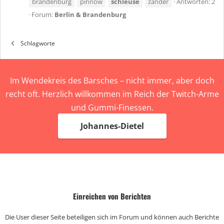
brandenburg
pinnow
schleuse
zander
Antworten: 2
Forum:
Berlin & Brandenburg
Schlagworte
Im Wendekreis des Barsches – nicht immer, aber doch
recht oft. Herzlich willkommen im Reich der Twitch-Arme
und Gummi-Finessen.
Johannes-Dietel
Einreichen von Berichten
Die User dieser Seite beteiligen sich im Forum und können auch Berichte