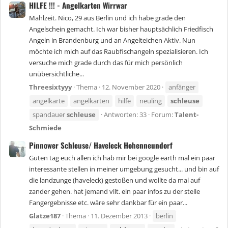
HILFE !!! - Angelkarten Wirrwar
Mahlzeit. Nico, 29 aus Berlin und ich habe grade den
Angelschein gemacht. Ich war bisher hauptsächlich Friedfisch
Angeln in Brandenburg und an Angelteichen Aktiv. Nun
möchte ich mich auf das Raubfischangeln spezialisieren. Ich
versuche mich grade durch das für mich persönlich
unübersichtliche...
Threesixtyyy
Thema
12. November 2020
anfänger
angelkarte
angelkarten
hilfe
neuling
schleuse
spandauer
schleuse
Antworten: 33
Forum:
Talent-
Schmiede
Pinnower Schleuse/ Haveleck Hohenneundorf
Guten tag euch allen ich hab mir bei google earth mal ein paar
interessante stellen in meiner umgebung gesucht... und bin auf
die landzunge (haveleck) gestoßen und wollte da mal auf
zander gehen. hat jemand vllt. ein paar infos zu der stelle
Fangergebnisse etc. wäre sehr dankbar für ein paar...
Glatze187
Thema
11. Dezember 2013
berlin