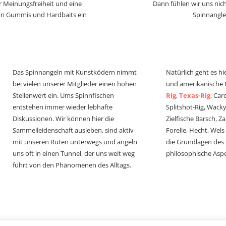
r Meinungsfreiheit und eine
Dann fühlen wir uns nich
von Gummis und Hardbaits ein
Spinnangle
Das Spinnangeln mit Kunstködern nimmt
Natürlich geht es hi
bei vielen unserer Mitglieder einen hohen
und amerikanische
Stellenwert ein. Ums Spinnfischen
Rig
,
Texas-Rig
, Car
entstehen immer wieder lebhafte
Splitshot-Rig, Wacky-
Diskussionen. Wir können hier die
Zielfische Barsch, Z
Sammelleidenschaft ausleben, sind aktiv
Forelle, Hecht, Wel
mit unseren Ruten unterwegs und angeln
die Grundlagen des
uns oft in einen Tunnel, der uns weit weg
philosophische Aspe
führt von den Phänomenen des Alltags.