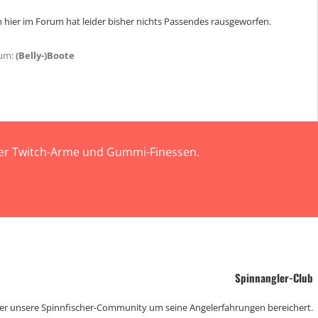
 hier im Forum hat leider bisher nichts Passendes rausgeworfen.
um:
(Belly-)Boote
 der Twitch-Arme und Gummi-Finessen.
Spinnangler-Club
der unsere Spinnfischer-Community um seine Angelerfahrungen bereichert.