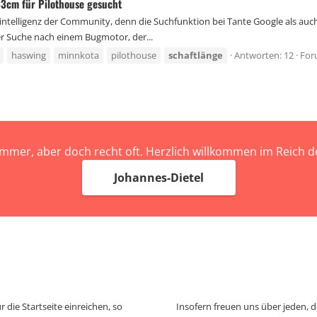
183cm für Pilothouse gesucht
ntelligenz der Community, denn die Suchfunktion bei Tante Google als auch
er Suche nach einem Bugmotor, der...
haswing
minnkota
pilothouse
schaftlänge
Antworten: 12
For
immer, aber doch recht oft. Herzlich willkommen im Reich
Johannes-Dietel
 die Startseite einreichen, so
Insofern freuen uns über jeden, 