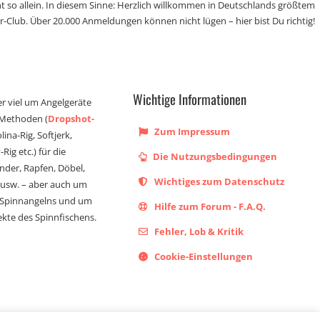
t so allein. In diesem Sinne: Herzlich willkommen in Deutschlands größtem
r-Club. Über 20.000 Anmeldungen können nicht lügen – hier bist Du richtig!
Wichtige Informationen
er viel um Angelgeräte
 Methoden (
Dropshot-
Zum Impressum
olina-Rig, Softjerk,
Rig etc.) für die
Die Nutzungsbedingungen
ander, Rapfen, Döbel,
Wichtiges zum Datenschutz
s usw. – aber auch um
 Spinnangelns und um
Hilfe zum Forum - F.A.Q.
kte des Spinnfischens.
Fehler, Lob & Kritik
Cookie-Einstellungen