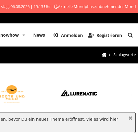
stag, 06.08.2026 | 19:13 Uhr |
Aktuelle Mondphase: abnehmender Mond
Knowhow
News
Anmelden
Registrieren
Schlagworte
hen, bevor Du ein neues Thema eröffnest. Vieles wird hier