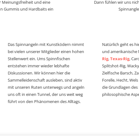
r Meinungsfreiheit und eine
Dann fühlen wir uns nich
von Gummis und Hardbaits ein
Spinnangle
Das Spinnangeln mit Kunstködern nimmt
Natürlich geht es hi
bei vielen unserer Mitglieder einen hohen
und amerikanische
Stellenwert ein. Ums Spinnfischen
Rig
,
Texas-Rig
, Car
entstehen immer wieder lebhafte
Splitshot-Rig, Wacky-
Diskussionen. Wir können hier die
Zielfische Barsch, Z
Sammelleidenschaft ausleben, sind aktiv
Forelle, Hecht, Wel
mit unseren Ruten unterwegs und angeln
die Grundlagen des
uns oft in einen Tunnel, der uns weit weg
philosophische Aspe
führt von den Phänomenen des Alltags.