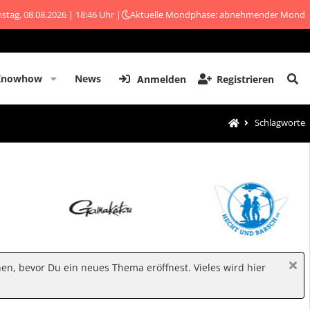
stag, 08.08.2026 | 18:46 Uhr |
Aktuelle Mondphase: abnehmender Mond
Knowhow
News
Anmelden
Registrieren
Schlagworte
hen, bevor Du ein neues Thema eröffnest. Vieles wird hier