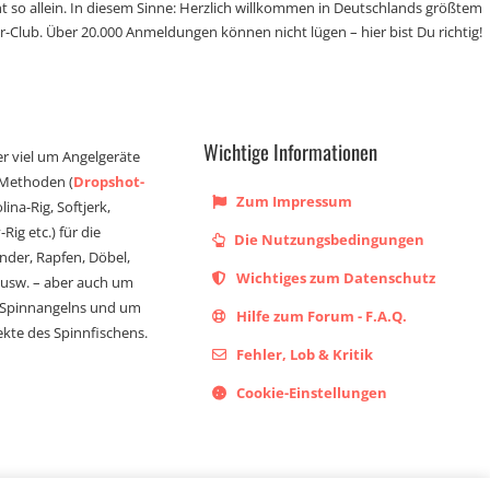
t so allein. In diesem Sinne: Herzlich willkommen in Deutschlands größtem
r-Club. Über 20.000 Anmeldungen können nicht lügen – hier bist Du richtig!
Wichtige Informationen
er viel um Angelgeräte
 Methoden (
Dropshot-
Zum Impressum
olina-Rig, Softjerk,
Rig etc.) für die
Die Nutzungsbedingungen
ander, Rapfen, Döbel,
Wichtiges zum Datenschutz
s usw. – aber auch um
 Spinnangelns und um
Hilfe zum Forum - F.A.Q.
kte des Spinnfischens.
Fehler, Lob & Kritik
Cookie-Einstellungen