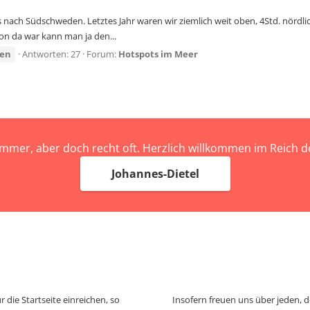
ach Südschweden. Letztes Jahr waren wir ziemlich weit oben, 4Std. nördlic
hon da war kann man ja den...
ten
Antworten: 27
Forum:
Hotspots im Meer
immer, aber doch recht oft. Herzlich willkommen im Reich
Johannes-Dietel
 die Startseite einreichen, so
Insofern freuen uns über jeden, 