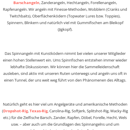
Barschangeln
, Zanderangeln, Hechtangeln, Forellenangeln,
Rapfenangeln. Wir angeln mit Finesse-Methoden, Wobblern (Cranks und
Twitchbaits), Oberflächenködern (Topwater Lures bzw. Toppies),
Spinnern, Blinkern und natürlich viel mit Gummifischen am Bleikopf
(Jigkopf).
Das Spinnangeln mit Kunstködern nimmt bei vielen unserer Mitglieder
einen hohen Stellenwert ein. Ums Spinnfischen entstehen immer wieder
lebhafte Diskussionen. Wir können hier die Sammelleidenschaft
ausleben, sind aktiv mit unseren Ruten unterwegs und angeln uns oft in
einen Tunnel, der uns weit weg führt von den Phänomenen des Alltags.
Natürlich geht es hier viel um Angelgeräte und amerikanische Methoden
(
Dropshot-Rig
,
Texas-Rig
, Carolina-Rig, Softjerk, Splitshot-Rig, Wacky-Rig
etc.) für die Zielfische Barsch, Zander, Rapfen, Döbel, Forelle, Hecht, Wels
usw. – aber auch um die Grundlagen des Spinnangelns und um