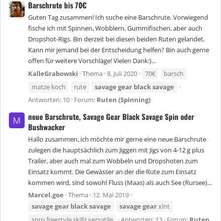
Barschrute bis 70€
Guten Tag zusammen! Ich suche eine Barschrute. Vorwiegend
fische ich mit Spinnen, Wobblern, Gummifischen, aber auch
Dropshot-Rigs. Bin derzeit bei diesen beiden Ruten gelandet.
Kann mir jemand bei der Entscheidung helfen? Bin auch gerne
offen für weitere Vorschläge! Vielen Dank:)...
KalleGrabowski
Thema
8. Juli 2020
70€
barsch
matze koch
rute
savage
gear
black
savage
Antworten: 10
Forum:
Ruten (Spinning)
neue Barschrute, Savage Gear Black Savage Spin oder
M
Bushwacker
Hallo zusammen, ich möchte mir gerne eine neue Barschrute
zulegen die hauptsächlich zum Jiggen mit Jigs von 4-12 g plus
Trailer, aber auch mal zum Wobbeln und Dropshoten zum
Einsatz kommt. Die Gewässer an der die Rute zum Einsatz
kommen wird, sind sowohl Fluss (Maas) als auch See (Rursee)...
Marcel.goe
Thema
12. Mai 2019
savage
gear
black
savage
savage
gear
xlnt
spro freestyle skillz versatile
Antworten: 13
Forum:
Ruten