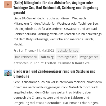
(Belly) MitanglerIn für den Abtsdorfer, Waginger oder
F
Tachinger See, Bad Reichenhall, Salzburg und Umgebung
gesucht
Liebe BA-Gemeinde, ich suche auf diesem Weg nach
Mitanglern für den Abtsdorfer, Waginger oder Tachinger See.
Ich bin jedoch auch für alle anderen Gewässer rund um Bad
Reichenhall und Salzburg offen. Am liebsten bin ich neuerdings
mit dem Belly unterwegs, Zielfische sind meistens Barsch,
Hecht...
FraBu
Thema
11. Mai 2022
abtsdorfer see
bad reichenhall
salzburg
tachinger see
waginger see
Antworten: 2
Forum:
Treffen, Termine & Kontakte
Großbarsch und Zandergewässer rund um Salzburg und
Umgebung
Servus zusammen, ich bin vor kurzem von meiner Heimat dem
Chiemsee nach Salzburg gezogen.:cool: Natürlich möchte ich
angeltechnisch dem Chiemsee weiter treu bleiben, aber
dennoch die Chance nutzen und mich in Salzburg und
Umgebung mal etwas auszutoben. Hat jemand Erfahrungen,