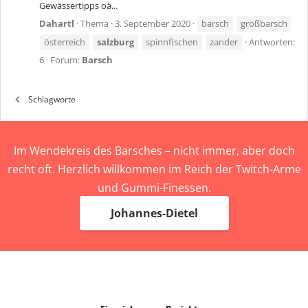
Gewässertipps oä...
Dahartl
Thema
3. September 2020
barsch
großbarsch
österreich
salzburg
spinnfischen
zander
Antworten:
6
Forum:
Barsch
Schlagworte
Im Wendekreis des Barsches – nicht immer, aber doch
recht oft. Herzlich willkommen im Reich der Twitch-Arme
und Gummi-Finessen.
Johannes-Dietel