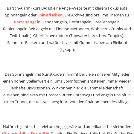
Barsch-Alarm (kurz BA) ist eine Angel-Website mit klarem Fokus aufs
Spinnangeln oder
Spinnfischen
. Die Archive sind prall mit Themen zu
Barschangeln
, Zanderangeln, Hechtangeln, Forellenangeln,
Rapfenangeln. Wir angeln mit Finesse-Methoden, Wobblern (Cranks und
Twitchbaits), Oberflächenködern (Topwater Lures bzw. Toppies),
Spinnern, Blinkern und natürlich viel mit Gummifischen am Bleikopf
(Jigkopf).
Das Spinnangeln mit Kunstködern nimmt bei vielen unserer Mitglieder
einen hohen Stellenwert ein. Ums Spinnfischen entstehen immer wieder
lebhafte Diskussionen. Wir können hier die Sammelleidenschaft
ausleben, sind aktiv mit unseren Ruten unterwegs und angeln uns oft in
einen Tunnel, der uns weit weg führt von den Phänomenen des Alltags.
Natürlich geht es hier viel um Angelgeräte und amerikanische Methoden
(
Dropshot-Rig
,
Texas-Rig
, Carolina-Rig, Softjerk, Splitshot-Rig, Wacky-Rig