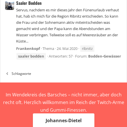
Saaler Bodden
Servus, nachdem es mir dieses Jahr den Fünenurlaub verhaut
hat, hab ich mich für die Region Ribnitz entschieden. So kann
die Frau und der Sohnemann aktiv miteintscheiden was
gemacht wird und der Papa kann die Abendstunden am
Wasser verbringen. Teilweise soll es auf Meeresräuber an der
Küste...
Frankenkopf
Thema
24. Mai 2020
ribnitz
saaler
bodden
Antworten: 57
Forum:
Bodden-Gewässer
Schlagworte
Im Wendekreis des Barsches – nicht immer, aber doch
recht oft. Herzlich willkommen im Reich der Twitch-Arme
und Gummi-Finessen.
Johannes-Dietel