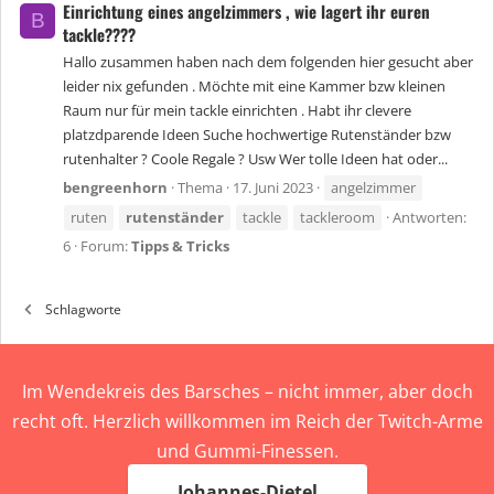
Einrichtung eines angelzimmers , wie lagert ihr euren
B
tackle????
Hallo zusammen haben nach dem folgenden hier gesucht aber
leider nix gefunden . Möchte mit eine Kammer bzw kleinen
Raum nur für mein tackle einrichten . Habt ihr clevere
platzdparende Ideen Suche hochwertige Rutenständer bzw
rutenhalter ? Coole Regale ? Usw Wer tolle Ideen hat oder...
bengreenhorn
Thema
17. Juni 2023
angelzimmer
ruten
rutenständer
tackle
tackleroom
Antworten:
6
Forum:
Tipps & Tricks
Schlagworte
Im Wendekreis des Barsches – nicht immer, aber doch
recht oft. Herzlich willkommen im Reich der Twitch-Arme
und Gummi-Finessen.
Johannes-Dietel