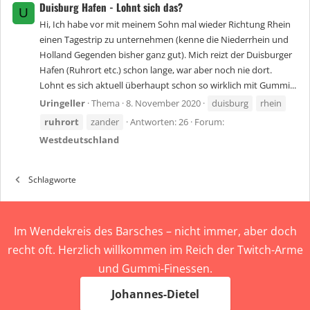
Duisburg Hafen - Lohnt sich das?
U
Hi, Ich habe vor mit meinem Sohn mal wieder Richtung Rhein
einen Tagestrip zu unternehmen (kenne die Niederrhein und
Holland Gegenden bisher ganz gut). Mich reizt der Duisburger
Hafen (Ruhrort etc.) schon lange, war aber noch nie dort.
Lohnt es sich aktuell überhaupt schon so wirklich mit Gummi...
Uringeller
Thema
8. November 2020
duisburg
rhein
ruhrort
zander
Antworten: 26
Forum:
Westdeutschland
Schlagworte
Im Wendekreis des Barsches – nicht immer, aber doch
recht oft. Herzlich willkommen im Reich der Twitch-Arme
und Gummi-Finessen.
Johannes-Dietel