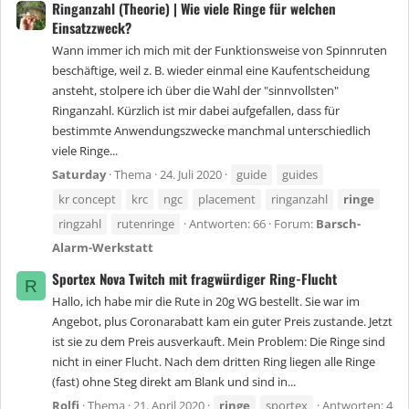
Ringanzahl (Theorie) | Wie viele Ringe für welchen
Einsatzzweck?
Wann immer ich mich mit der Funktionsweise von Spinnruten
beschäftige, weil z. B. wieder einmal eine Kaufentscheidung
ansteht, stolpere ich über die Wahl der "sinnvollsten"
Ringanzahl. Kürzlich ist mir dabei aufgefallen, dass für
bestimmte Anwendungszwecke manchmal unterschiedlich
viele Ringe...
Saturday
Thema
24. Juli 2020
guide
guides
kr concept
krc
ngc
placement
ringanzahl
ringe
ringzahl
rutenringe
Antworten: 66
Forum:
Barsch-
Alarm-Werkstatt
Sportex Nova Twitch mit fragwürdiger Ring-Flucht
R
Hallo, ich habe mir die Rute in 20g WG bestellt. Sie war im
Angebot, plus Coronarabatt kam ein guter Preis zustande. Jetzt
ist sie zu dem Preis ausverkauft. Mein Problem: Die Ringe sind
nicht in einer Flucht. Nach dem dritten Ring liegen alle Ringe
(fast) ohne Steg direkt am Blank und sind in...
Rolfi
Thema
21. April 2020
ringe
sportex
Antworten: 4