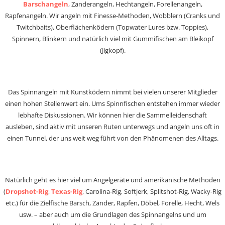
Barschangeln
, Zanderangeln, Hechtangeln, Forellenangeln,
Rapfenangeln. Wir angeln mit Finesse-Methoden, Wobblern (Cranks und
Twitchbaits), Oberflächenködern (Topwater Lures bzw. Toppies),
Spinnern, Blinkern und natürlich viel mit Gummifischen am Bleikopf
(Jigkopf).
Das Spinnangeln mit Kunstködern nimmt bei vielen unserer Mitglieder
einen hohen Stellenwert ein. Ums Spinnfischen entstehen immer wieder
lebhafte Diskussionen. Wir können hier die Sammelleidenschaft
ausleben, sind aktiv mit unseren Ruten unterwegs und angeln uns oft in
einen Tunnel, der uns weit weg führt von den Phänomenen des Alltags.
Natürlich geht es hier viel um Angelgeräte und amerikanische Methoden
(
Dropshot-Rig
,
Texas-Rig
, Carolina-Rig, Softjerk, Splitshot-Rig, Wacky-Rig
etc.) für die Zielfische Barsch, Zander, Rapfen, Döbel, Forelle, Hecht, Wels
usw. – aber auch um die Grundlagen des Spinnangelns und um