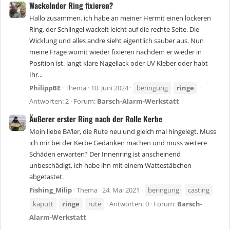
Wackelnder Ring fixieren?
Hallo zusammen. ich habe an meiner Hermit einen lockeren
Ring. der Schlingel wackelt leicht auf die rechte Seite. Die
Wicklung und alles andre sieht eigentlich sauber aus. Nun
meine Frage womit wieder fixieren nachdem er wieder in
Position ist. langt klare Nagellack oder UV Kleber oder habt
Ihr...
PhilippBE
Thema
10. Juni 2024
beringung
ringe
Antworten: 2
Forum:
Barsch-Alarm-Werkstatt
Äußerer erster Ring nach der Rolle Kerbe
Moin liebe BA‘ler, die Rute neu und gleich mal hingelegt. Muss
ich mir bei der Kerbe Gedanken machen und muss weitere
Schäden erwarten? Der Innenring ist anscheinend
unbeschädigt, ich habe ihn mit einem Wattestäbchen
abgetastet.
Fishing_Milip
Thema
24. Mai 2021
beringung
casting
kaputt
ringe
rute
Antworten: 0
Forum:
Barsch-
Alarm-Werkstatt