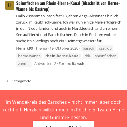
Spinnfischen am Rhein-Herne-Kanal (Abschnitt von Herne-
H
Wanne bis Castrop)
Hallo Zusammen, nach fast 13 Jahren Angel-Abstinenz bin ich
zurück im Raubfisch-Game. Ich war nun einige Male erfolgreich
in den Niederlanden und auch in Norddeutschland an einem
See auf Hecht und Barsch fischen. Da ich in Bochum wohne
suche ich allerdings noch ein "Heimatgewässer" für...
Henrik93
Thema
19. Oktober 2020
barsch
castrop
herne-wanne
rhein-herne-kanal
rhk
spinnfischen
zander
Antworten: 2
Forum:
Barsch
Schlagworte
Im Wendekreis des Barsches – nicht immer, aber doch
recht oft. Herzlich willkommen im Reich der Twitch-Arme
und Gummi-Finessen.