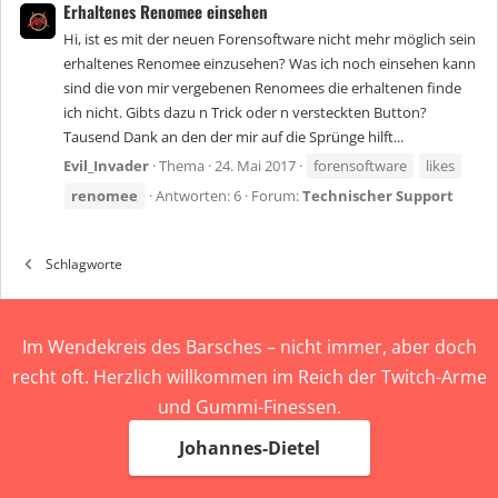
Erhaltenes Renomee einsehen
Hi, ist es mit der neuen Forensoftware nicht mehr möglich sein
erhaltenes Renomee einzusehen? Was ich noch einsehen kann
sind die von mir vergebenen Renomees die erhaltenen finde
ich nicht. Gibts dazu n Trick oder n versteckten Button?
Tausend Dank an den der mir auf die Sprünge hilft...
Evil_Invader
Thema
24. Mai 2017
forensoftware
likes
renomee
Antworten: 6
Forum:
Technischer Support
Schlagworte
Im Wendekreis des Barsches – nicht immer, aber doch
recht oft. Herzlich willkommen im Reich der Twitch-Arme
und Gummi-Finessen.
Johannes-Dietel