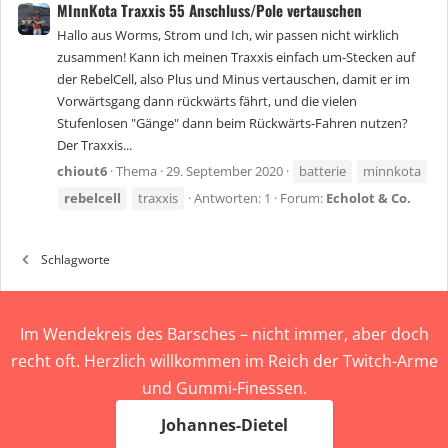
MInnKota Traxxis 55 Anschluss/Pole vertauschen
Hallo aus Worms, Strom und Ich, wir passen nicht wirklich
zusammen! Kann ich meinen Traxxis einfach um-Stecken auf
der RebelCell, also Plus und Minus vertauschen, damit er im
Vorwärtsgang dann rückwärts fährt, und die vielen
Stufenlosen "Gänge" dann beim Rückwärts-Fahren nutzen?
Der Traxxis...
chiout6
Thema
29. September 2020
batterie
minnkota
rebelcell
traxxis
Antworten: 1
Forum:
Echolot & Co.
Schlagworte
Im Wendekreis des Barsches – nicht immer, aber doch
recht oft. Herzlich willkommen im Reich der Twitch-Arme
und Gummi-Finessen.
Johannes-Dietel