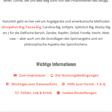
einen Tunnel, der uns weit weg führt von den Phänomenen des Alltags.
Natürlich geht es hier viel um Angelgeräte und amerikanische Methoden
(
Dropshot-Rig
,
Texas-Rig
, Carolina-Rig, Softjerk, Splitshot-Rig, Wacky-Rig
etc.) für die Zielfische Barsch, Zander, Rapfen, Döbel, Forelle, Hecht, Wels
usw. – aber auch um die Grundlagen des Spinnangelns und um
philosophische Aspekte des Spinnfischens.
Wichtige Informationen
Zum Impressum
Die Nutzungsbedingungen
Wichtiges zum Datenschutz
Hilfe zum Forum - F.A.Q.
Fehler, Lob & Kritik
Cookie-Einstellungen