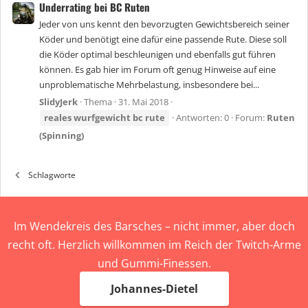
Underrating bei BC Ruten
Jeder von uns kennt den bevorzugten Gewichtsbereich seiner
Köder und benötigt eine dafür eine passende Rute. Diese soll
die Köder optimal beschleunigen und ebenfalls gut führen
können. Es gab hier im Forum oft genug Hinweise auf eine
unproblematische Mehrbelastung, insbesondere bei...
SlidyJerk
Thema
31. Mai 2018
reales
wurfgewicht
bc
rute
Antworten: 0
Forum:
Ruten
(Spinning)
Schlagworte
Im Wendekreis des Barsches – nicht immer, aber doch
recht oft. Herzlich willkommen im Reich der Twitch-Arme
und Gummi-Finessen.
Johannes-Dietel