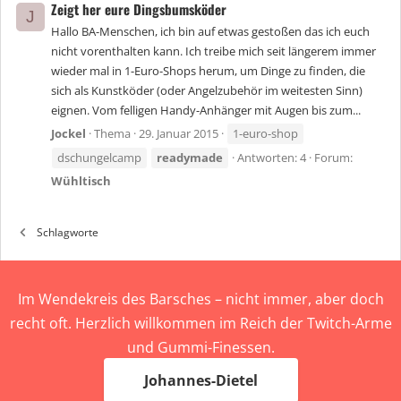
Zeigt her eure Dingsbumsköder
J
Hallo BA-Menschen, ich bin auf etwas gestoßen das ich euch
nicht vorenthalten kann. Ich treibe mich seit längerem immer
wieder mal in 1-Euro-Shops herum, um Dinge zu finden, die
sich als Kunstköder (oder Angelzubehör im weitesten Sinn)
eignen. Vom felligen Handy-Anhänger mit Augen bis zum...
Jockel
Thema
29. Januar 2015
1-euro-shop
dschungelcamp
readymade
Antworten: 4
Forum:
Wühltisch
Schlagworte
Im Wendekreis des Barsches – nicht immer, aber doch
recht oft. Herzlich willkommen im Reich der Twitch-Arme
und Gummi-Finessen.
Johannes-Dietel