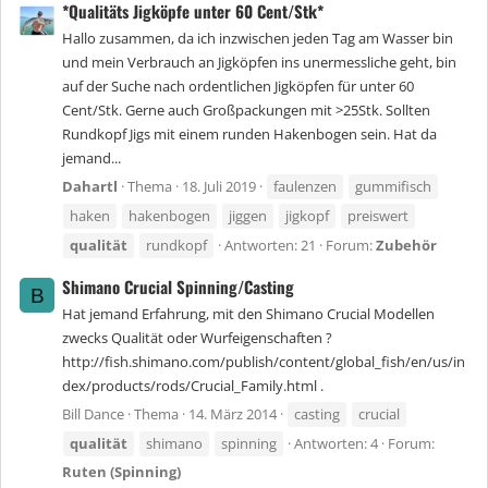
*Qualitäts Jigköpfe unter 60 Cent/Stk*
Hallo zusammen, da ich inzwischen jeden Tag am Wasser bin
und mein Verbrauch an Jigköpfen ins unermessliche geht, bin
auf der Suche nach ordentlichen Jigköpfen für unter 60
Cent/Stk. Gerne auch Großpackungen mit >25Stk. Sollten
Rundkopf Jigs mit einem runden Hakenbogen sein. Hat da
jemand...
Dahartl
Thema
18. Juli 2019
faulenzen
gummifisch
haken
hakenbogen
jiggen
jigkopf
preiswert
qualität
rundkopf
Antworten: 21
Forum:
Zubehör
Shimano Crucial Spinning/Casting
B
Hat jemand Erfahrung, mit den Shimano Crucial Modellen
zwecks Qualität oder Wurfeigenschaften ?
http://fish.shimano.com/publish/content/global_fish/en/us/in
dex/products/rods/Crucial_Family.html .
Bill Dance
Thema
14. März 2014
casting
crucial
qualität
shimano
spinning
Antworten: 4
Forum:
Ruten (Spinning)