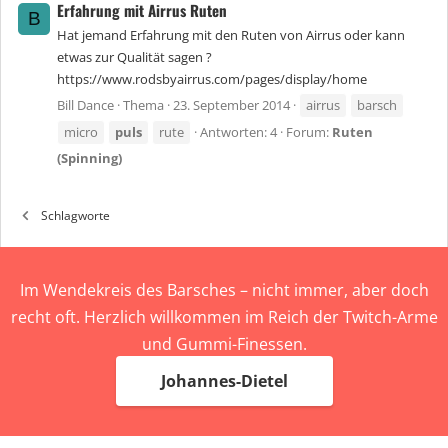
Erfahrung mit Airrus Ruten
B
Hat jemand Erfahrung mit den Ruten von Airrus oder kann
etwas zur Qualität sagen ?
https://www.rodsbyairrus.com/pages/display/home
Bill Dance
Thema
23. September 2014
airrus
barsch
micro
puls
rute
Antworten: 4
Forum:
Ruten
(Spinning)
Schlagworte
Im Wendekreis des Barsches – nicht immer, aber doch
recht oft. Herzlich willkommen im Reich der Twitch-Arme
und Gummi-Finessen.
Johannes-Dietel