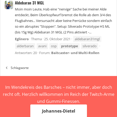
Aldebaran 31 MGL
Moin moin Leute, Hab eine "nervige" Sache bei meiner Alde
entdeckt, Beim Überkopfwurf bremst die Rolle ab dem 3/4 des
Flugbahnes... Versursacht aber keine Perrücke sondern einfach
so ein abruptes "Stoppen". Setup: Silverado Prototype HS ML
(bis 15g Wg) Aldebaran 31 MGL (2 Pins aktiviert -...
Eglinero
Thema
25. Oktober 2021
aldebaran31mgl
alderbaran
avani
osp
prototype
silverado
Antworten: 20
Forum:
Baitcaster- und Multi-Rollen
Schlagworte
Im Wendekreis des Barsches – nicht immer, aber doch
recht oft. Herzlich willkommen im Reich der Twitch-Arme
und Gummi-Finessen.
Johannes-Dietel