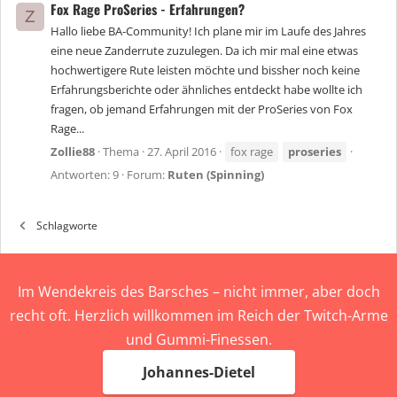
Fox Rage ProSeries - Erfahrungen?
Z
Hallo liebe BA-Community! Ich plane mir im Laufe des Jahres
eine neue Zanderrute zuzulegen. Da ich mir mal eine etwas
hochwertigere Rute leisten möchte und bissher noch keine
Erfahrungsberichte oder ähnliches entdeckt habe wollte ich
fragen, ob jemand Erfahrungen mit der ProSeries von Fox
Rage...
Zollie88
Thema
27. April 2016
fox rage
proseries
Antworten: 9
Forum:
Ruten (Spinning)
Schlagworte
Im Wendekreis des Barsches – nicht immer, aber doch
recht oft. Herzlich willkommen im Reich der Twitch-Arme
und Gummi-Finessen.
Johannes-Dietel