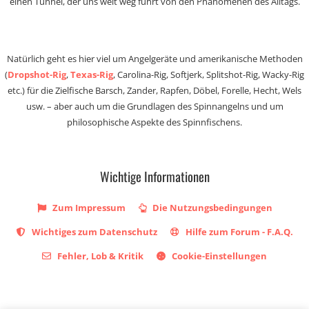
einen Tunnel, der uns weit weg führt von den Phänomenen des Alltags.
Natürlich geht es hier viel um Angelgeräte und amerikanische Methoden
(
Dropshot-Rig
,
Texas-Rig
, Carolina-Rig, Softjerk, Splitshot-Rig, Wacky-Rig
etc.) für die Zielfische Barsch, Zander, Rapfen, Döbel, Forelle, Hecht, Wels
usw. – aber auch um die Grundlagen des Spinnangelns und um
philosophische Aspekte des Spinnfischens.
Wichtige Informationen
Zum Impressum
Die Nutzungsbedingungen
Wichtiges zum Datenschutz
Hilfe zum Forum - F.A.Q.
Fehler, Lob & Kritik
Cookie-Einstellungen