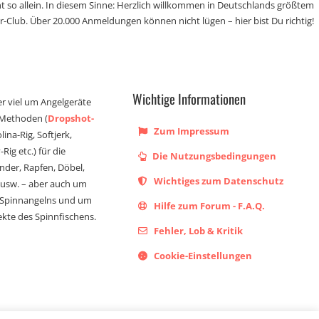
t so allein. In diesem Sinne: Herzlich willkommen in Deutschlands größtem
r-Club. Über 20.000 Anmeldungen können nicht lügen – hier bist Du richtig!
Wichtige Informationen
er viel um Angelgeräte
 Methoden (
Dropshot-
Zum Impressum
olina-Rig, Softjerk,
Rig etc.) für die
Die Nutzungsbedingungen
ander, Rapfen, Döbel,
Wichtiges zum Datenschutz
s usw. – aber auch um
 Spinnangelns und um
Hilfe zum Forum - F.A.Q.
kte des Spinnfischens.
Fehler, Lob & Kritik
Cookie-Einstellungen