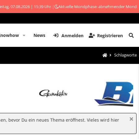
eitag, 07.08.2026 | 15:39 Uhr |
Aktuelle Mondphase: abnehmender Mond
Knowhow
News
Anmelden
Registrieren
Schlagworte
hen, bevor Du ein neues Thema eröffnest. Vieles wird hier