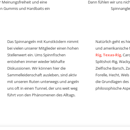
r Meinungsfreiheit und eine
Dann fühlen wir uns nich
von Gummis und Hardbaits ein
Spinnangle
Das Spinnangeln mit Kunstködern nimmt
Natürlich geht es hi
bei vielen unserer Mitglieder einen hohen
und amerikanische
Stellenwert ein. Ums Spinnfischen
Rig
,
Texas-Rig
, Car
entstehen immer wieder lebhafte
Splitshot-Rig, Wacky-
Diskussionen. Wir können hier die
Zielfische Barsch, Z
Sammelleidenschaft ausleben, sind aktiv
Forelle, Hecht, Wel
mit unseren Ruten unterwegs und angeln
die Grundlagen des
uns oft in einen Tunnel, der uns weit weg
philosophische Aspe
führt von den Phänomenen des Alltags.