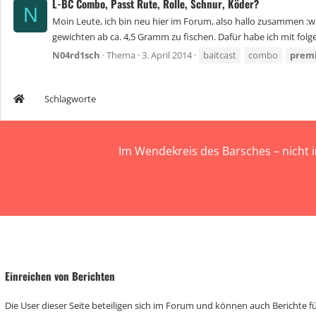
L-BC Combo, Passt Rute, Rolle, Schnur, Köder?
N
Moin Leute, ich bin neu hier im Forum, also hallo zusammen :wi
gewichten ab ca. 4,5 Gramm zu fischen. Dafür habe ich mit fol
N04rd1sch
Thema
3. April 2014
baitcast
combo
prem
Schlagworte
Im Wendekreis des Barsches – nicht 
Einreichen von Berichten
Die User dieser Seite beteiligen sich im Forum und können auch Berichte für