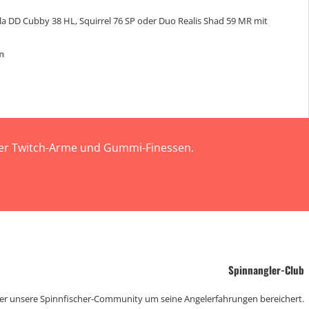
 ala DD Cubby 38 HL, Squirrel 76 SP oder Duo Realis Shad 59 MR mit
en
 der Twitch-Arme und Gummi-Finessen.
Spinnangler-Club
der unsere Spinnfischer-Community um seine Angelerfahrungen bereichert.