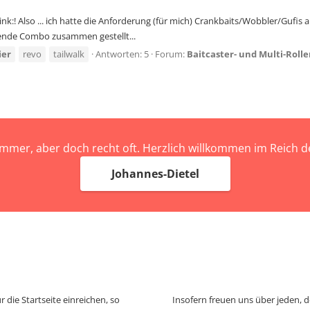
nk:! Also ... ich hatte die Anforderung (für mich) Crankbaits/Wobbler/Gufis
gende Combo zusammen gestellt...
ier
revo
tailwalk
Antworten: 5
Forum:
Baitcaster- und Multi-Roll
immer, aber doch recht oft. Herzlich willkommen im Reich
Johannes-Dietel
 die Startseite einreichen, so
Insofern freuen uns über jeden, 