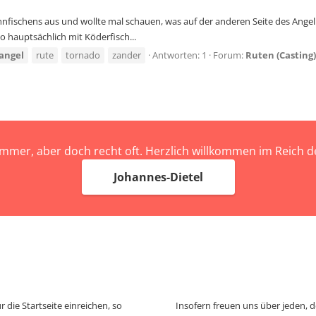
nnfischens aus und wollte mal schauen, was auf der anderen Seite des Ang
so hauptsächlich mit Köderfisch...
angel
rute
tornado
zander
Antworten: 1
Forum:
Ruten (Casting)
immer, aber doch recht oft. Herzlich willkommen im Reich
Johannes-Dietel
 die Startseite einreichen, so
Insofern freuen uns über jeden, 