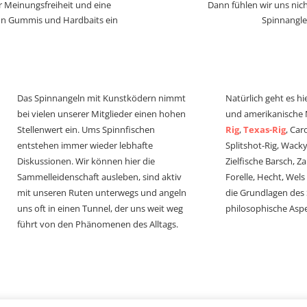
r Meinungsfreiheit und eine
Dann fühlen wir uns nich
von Gummis und Hardbaits ein
Spinnangle
Das Spinnangeln mit Kunstködern nimmt
Natürlich geht es hi
bei vielen unserer Mitglieder einen hohen
und amerikanische
Stellenwert ein. Ums Spinnfischen
Rig
,
Texas-Rig
, Car
entstehen immer wieder lebhafte
Splitshot-Rig, Wacky-
Diskussionen. Wir können hier die
Zielfische Barsch, Z
Sammelleidenschaft ausleben, sind aktiv
Forelle, Hecht, Wel
mit unseren Ruten unterwegs und angeln
die Grundlagen des
uns oft in einen Tunnel, der uns weit weg
philosophische Aspe
führt von den Phänomenen des Alltags.