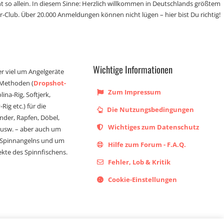
t so allein. In diesem Sinne: Herzlich willkommen in Deutschlands größtem
r-Club. Über 20.000 Anmeldungen können nicht lügen – hier bist Du richtig!
Wichtige Informationen
er viel um Angelgeräte
 Methoden (
Dropshot-
Zum Impressum
olina-Rig, Softjerk,
Rig etc.) für die
Die Nutzungsbedingungen
ander, Rapfen, Döbel,
Wichtiges zum Datenschutz
s usw. – aber auch um
 Spinnangelns und um
Hilfe zum Forum - F.A.Q.
kte des Spinnfischens.
Fehler, Lob & Kritik
Cookie-Einstellungen