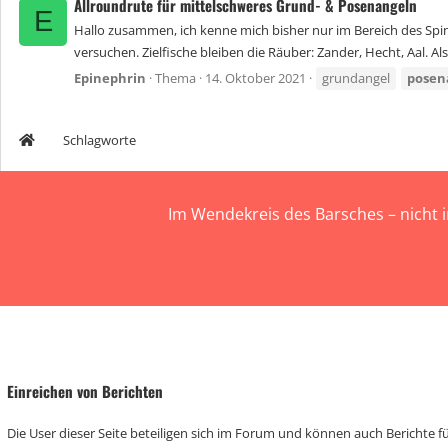
Allroundrute für mittelschweres Grund- & Posenangeln
E
Hallo zusammen, ich kenne mich bisher nur im Bereich des Spi
versuchen. Zielfische bleiben die Räuber: Zander, Hecht, Aal. Al
Epinephrin
Thema
14. Oktober 2021
grundangel
posen
Schlagworte
Im Wendekreis des Barsches – nicht 
Einreichen von Berichten
Die User dieser Seite beteiligen sich im Forum und können auch Berichte für