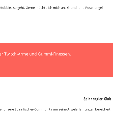
elHobbies so geht. Gerne möchte ich mich ans Grund- und Posenangel
 der Twitch-Arme und Gummi-Finessen.
Spinnangler-Club
der unsere Spinnfischer-Community um seine Angelerfahrungen bereichert.