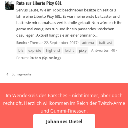
Rute zur Liberto Pixy 68L
Servus Leute, Wie im Topic beschrieben besitze ich seit ca 3
Jahre eine Liberto Pixy 68L. Es war meine erste baitcaster und
hatte sie mir damals als vertikalrolle gekauft Nun würde ich ihr
gerne mal was gutes tun und ihr ein passendes Stöckchen
dazu legen. Aktuell hängt sie an einer Shimano...
Becks
Thema
22. September 2017
adrena
baitcast
bfs
expride
highend
leicht
pixy
Antworten: 49
Forum:
Ruten (Spinning)
Schlagworte
Im Wendekreis des Barsches – nicht immer, aber doch
recht oft. Herzlich willkommen im Reich der Twitch-Arme
und Gummi-Finessen.
Johannes-Dietel