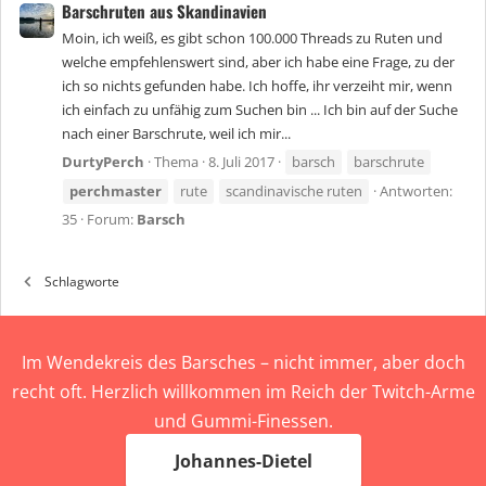
Barschruten aus Skandinavien
Moin, ich weiß, es gibt schon 100.000 Threads zu Ruten und
welche empfehlenswert sind, aber ich habe eine Frage, zu der
ich so nichts gefunden habe. Ich hoffe, ihr verzeiht mir, wenn
ich einfach zu unfähig zum Suchen bin ... Ich bin auf der Suche
nach einer Barschrute, weil ich mir...
DurtyPerch
Thema
8. Juli 2017
barsch
barschrute
perchmaster
rute
scandinavische ruten
Antworten:
35
Forum:
Barsch
Schlagworte
Im Wendekreis des Barsches – nicht immer, aber doch
recht oft. Herzlich willkommen im Reich der Twitch-Arme
und Gummi-Finessen.
Johannes-Dietel