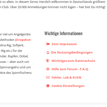
t so allein. In diesem Sinne: Herzlich willkommen in Deutschlands größtem
r-Club. Über 20.000 Anmeldungen können nicht lügen – hier bist Du richtig!
Wichtige Informationen
er viel um Angelgeräte
 Methoden (
Dropshot-
Zum Impressum
olina-Rig, Softjerk,
Rig etc.) für die
Die Nutzungsbedingungen
ander, Rapfen, Döbel,
Wichtiges zum Datenschutz
s usw. – aber auch um
 Spinnangelns und um
Hilfe zum Forum - F.A.Q.
kte des Spinnfischens.
Fehler, Lob & Kritik
Cookie-Einstellungen