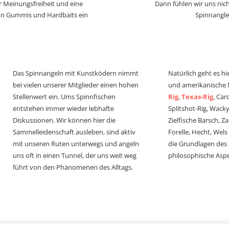
r Meinungsfreiheit und eine
Dann fühlen wir uns nich
von Gummis und Hardbaits ein
Spinnangle
Das Spinnangeln mit Kunstködern nimmt
Natürlich geht es hi
bei vielen unserer Mitglieder einen hohen
und amerikanische
Stellenwert ein. Ums Spinnfischen
Rig
,
Texas-Rig
, Car
entstehen immer wieder lebhafte
Splitshot-Rig, Wacky-
Diskussionen. Wir können hier die
Zielfische Barsch, Z
Sammelleidenschaft ausleben, sind aktiv
Forelle, Hecht, Wel
mit unseren Ruten unterwegs und angeln
die Grundlagen des
uns oft in einen Tunnel, der uns weit weg
philosophische Aspe
führt von den Phänomenen des Alltags.