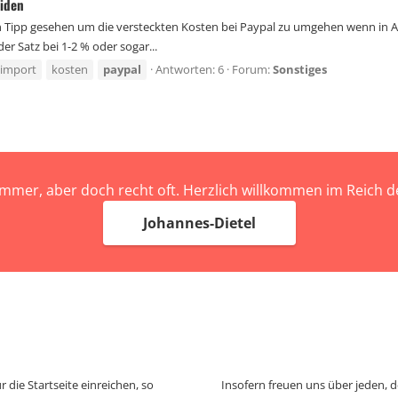
iden
n Tipp gesehen um die versteckten Kosten bei Paypal zu umgehen wenn in Au
er Satz bei 1-2 % oder sogar...
import
kosten
paypal
Antworten: 6
Forum:
Sonstiges
immer, aber doch recht oft. Herzlich willkommen im Reich
Johannes-Dietel
 die Startseite einreichen, so
Insofern freuen uns über jeden, 