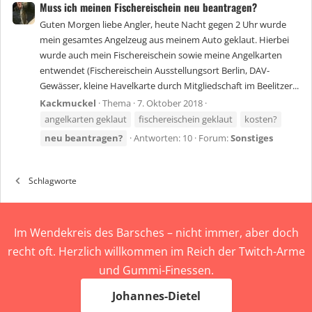
Muss ich meinen Fischereischein neu beantragen?
Guten Morgen liebe Angler, heute Nacht gegen 2 Uhr wurde
mein gesamtes Angelzeug aus meinem Auto geklaut. Hierbei
wurde auch mein Fischereischein sowie meine Angelkarten
entwendet (Fischereischein Ausstellungsort Berlin, DAV-
Gewässer, kleine Havelkarte durch Mitgliedschaft im Beelitzer...
Kackmuckel
Thema
7. Oktober 2018
angelkarten geklaut
fischereischein geklaut
kosten?
neu
beantragen?
Antworten: 10
Forum:
Sonstiges
Schlagworte
Im Wendekreis des Barsches – nicht immer, aber doch
recht oft. Herzlich willkommen im Reich der Twitch-Arme
und Gummi-Finessen.
Johannes-Dietel