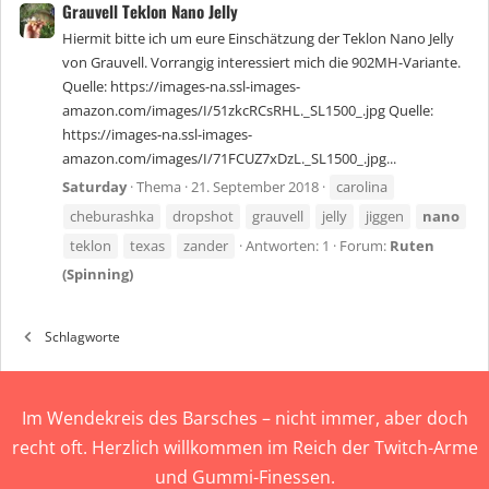
Grauvell Teklon Nano Jelly
Hiermit bitte ich um eure Einschätzung der Teklon Nano Jelly
von Grauvell. Vorrangig interessiert mich die 902MH-Variante.
Quelle: https://images-na.ssl-images-
amazon.com/images/I/51zkcRCsRHL._SL1500_.jpg Quelle:
https://images-na.ssl-images-
amazon.com/images/I/71FCUZ7xDzL._SL1500_.jpg...
Saturday
Thema
21. September 2018
carolina
cheburashka
dropshot
grauvell
jelly
jiggen
nano
teklon
texas
zander
Antworten: 1
Forum:
Ruten
(Spinning)
Schlagworte
Im Wendekreis des Barsches – nicht immer, aber doch
recht oft. Herzlich willkommen im Reich der Twitch-Arme
und Gummi-Finessen.