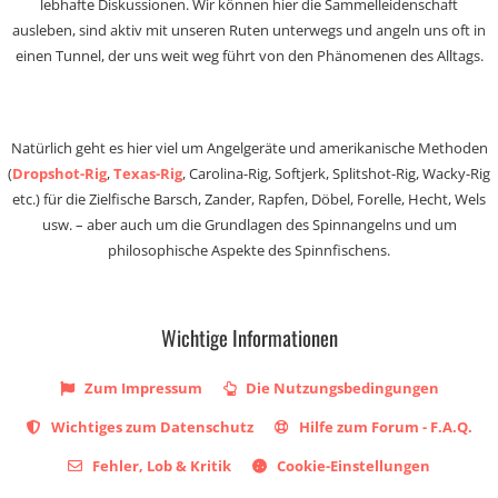
lebhafte Diskussionen. Wir können hier die Sammelleidenschaft
ausleben, sind aktiv mit unseren Ruten unterwegs und angeln uns oft in
einen Tunnel, der uns weit weg führt von den Phänomenen des Alltags.
Natürlich geht es hier viel um Angelgeräte und amerikanische Methoden
(
Dropshot-Rig
,
Texas-Rig
, Carolina-Rig, Softjerk, Splitshot-Rig, Wacky-Rig
etc.) für die Zielfische Barsch, Zander, Rapfen, Döbel, Forelle, Hecht, Wels
usw. – aber auch um die Grundlagen des Spinnangelns und um
philosophische Aspekte des Spinnfischens.
Wichtige Informationen
Zum Impressum
Die Nutzungsbedingungen
Wichtiges zum Datenschutz
Hilfe zum Forum - F.A.Q.
Fehler, Lob & Kritik
Cookie-Einstellungen