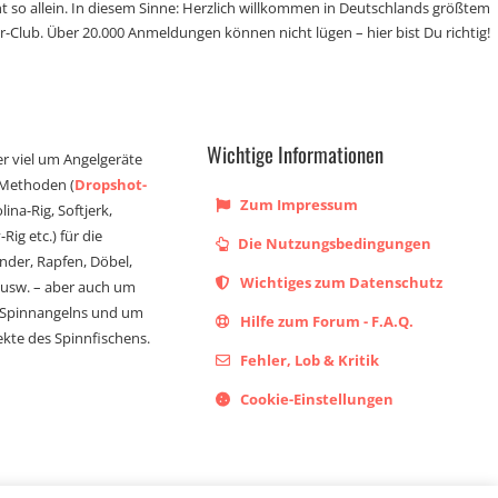
t so allein. In diesem Sinne: Herzlich willkommen in Deutschlands größtem
r-Club. Über 20.000 Anmeldungen können nicht lügen – hier bist Du richtig!
Wichtige Informationen
er viel um Angelgeräte
 Methoden (
Dropshot-
Zum Impressum
olina-Rig, Softjerk,
Rig etc.) für die
Die Nutzungsbedingungen
ander, Rapfen, Döbel,
Wichtiges zum Datenschutz
s usw. – aber auch um
 Spinnangelns und um
Hilfe zum Forum - F.A.Q.
kte des Spinnfischens.
Fehler, Lob & Kritik
Cookie-Einstellungen