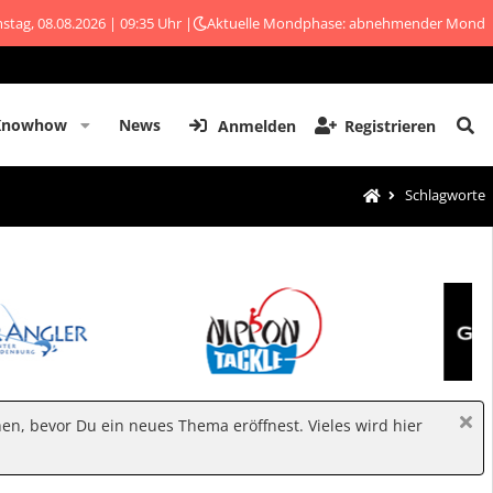
stag, 08.08.2026 | 09:35 Uhr |
Aktuelle Mondphase: abnehmender Mond
Knowhow
News
Anmelden
Registrieren
Schlagworte
hen, bevor Du ein neues Thema eröffnest. Vieles wird hier