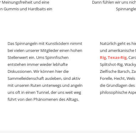
r Meinungsfreiheit und eine
Dann fühlen wir uns nich
von Gummis und Hardbaits ein
Spinnangle
Das Spinnangeln mit Kunstködern nimmt
Natürlich geht es hi
bei vielen unserer Mitglieder einen hohen
und amerikanische
Stellenwert ein. Ums Spinnfischen
Rig
,
Texas-Rig
, Car
entstehen immer wieder lebhafte
Splitshot-Rig, Wacky-
Diskussionen. Wir können hier die
Zielfische Barsch, Z
Sammelleidenschaft ausleben, sind aktiv
Forelle, Hecht, Wel
mit unseren Ruten unterwegs und angeln
die Grundlagen des
uns oft in einen Tunnel, der uns weit weg
philosophische Aspe
führt von den Phänomenen des Alltags.