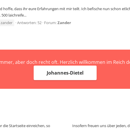
hoffe, dass ihr eure Erfahrungen mit mir teilt. Ich befische nun schon etlich
00 laichreife...
zander
Antworten: 52
Forum:
Zander
immer, aber doch recht oft. Herzlich willkommen im Reich
Johannes-Dietel
 die Startseite einreichen, so
Insofern freuen uns über jeden, 