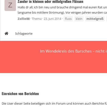
Zander in kleinen oder mittelgroßen Flüssen
Z
Hallo @ all, ich bin neu und brauche dringend mal euren Rat und 
langsame bis mittlere Strömung). Vor einigen Jahren wurden ca. 5
Zollie88
Thema
23. Juni 2014
fluss
klein
mittelgroß
Schlagworte
Im Wendekreis des Barsches – nicht 
Einreichen von Berichten
Die User dieser Seite beteiligen sich im Forum und können auch Berichte für