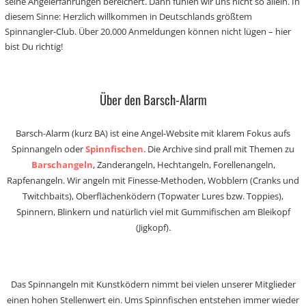
seine Angelerfahrungen bereichert. Dann fühlen wir uns nicht so allein. In
diesem Sinne: Herzlich willkommen in Deutschlands größtem
Spinnangler-Club. Über 20.000 Anmeldungen können nicht lügen – hier
bist Du richtig!
Über den Barsch-Alarm
Barsch-Alarm (kurz BA) ist eine Angel-Website mit klarem Fokus aufs
Spinnangeln oder
Spinnfischen
. Die Archive sind prall mit Themen zu
Barschangeln
, Zanderangeln, Hechtangeln, Forellenangeln,
Rapfenangeln. Wir angeln mit Finesse-Methoden, Wobblern (Cranks und
Twitchbaits), Oberflächenködern (Topwater Lures bzw. Toppies),
Spinnern, Blinkern und natürlich viel mit Gummifischen am Bleikopf
(Jigkopf).
Das Spinnangeln mit Kunstködern nimmt bei vielen unserer Mitglieder
einen hohen Stellenwert ein. Ums Spinnfischen entstehen immer wieder