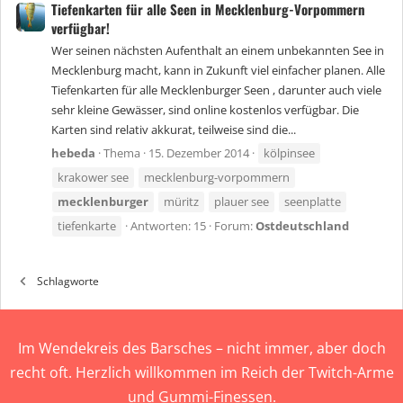
Tiefenkarten für alle Seen in Mecklenburg-Vorpommern
verfügbar!
Wer seinen nächsten Aufenthalt an einem unbekannten See in
Mecklenburg macht, kann in Zukunft viel einfacher planen. Alle
Tiefenkarten für alle Mecklenburger Seen , darunter auch viele
sehr kleine Gewässer, sind online kostenlos verfügbar. Die
Karten sind relativ akkurat, teilweise sind die...
hebeda
Thema
15. Dezember 2014
kölpinsee
krakower see
mecklenburg-vorpommern
mecklenburger
müritz
plauer see
seenplatte
tiefenkarte
Antworten: 15
Forum:
Ostdeutschland
Schlagworte
Im Wendekreis des Barsches – nicht immer, aber doch
recht oft. Herzlich willkommen im Reich der Twitch-Arme
und Gummi-Finessen.