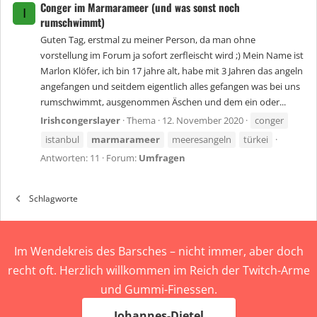
Conger im Marmarameer (und was sonst noch
I
rumschwimmt)
Guten Tag, erstmal zu meiner Person, da man ohne
vorstellung im Forum ja sofort zerfleischt wird ;) Mein Name ist
Marlon Klöfer, ich bin 17 jahre alt, habe mit 3 Jahren das angeln
angefangen und seitdem eigentlich alles gefangen was bei uns
rumschwimmt, ausgenommen Äschen und dem ein oder...
Irishcongerslayer
Thema
12. November 2020
conger
istanbul
marmarameer
meeresangeln
türkei
Antworten: 11
Forum:
Umfragen
Schlagworte
Im Wendekreis des Barsches – nicht immer, aber doch
recht oft. Herzlich willkommen im Reich der Twitch-Arme
und Gummi-Finessen.
Johannes-Dietel