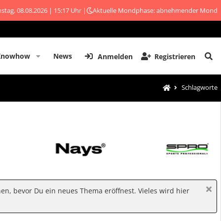
stag, 08.08.2026 | 15:17 Uhr |
Aktuelle Mondphase: abnehmender Mond
Knowhow
News
Anmelden
Registrieren
Schlagworte
hen, bevor Du ein neues Thema eröffnest. Vieles wird hier