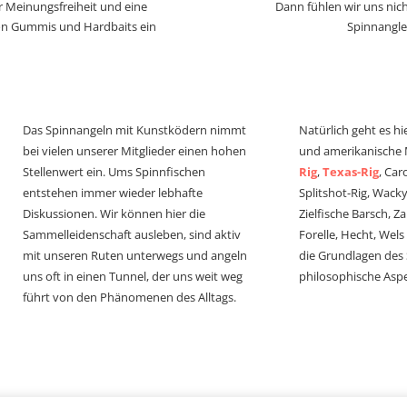
r Meinungsfreiheit und eine
Dann fühlen wir uns nich
von Gummis und Hardbaits ein
Spinnangle
Das Spinnangeln mit Kunstködern nimmt
Natürlich geht es hi
bei vielen unserer Mitglieder einen hohen
und amerikanische
Stellenwert ein. Ums Spinnfischen
Rig
,
Texas-Rig
, Car
entstehen immer wieder lebhafte
Splitshot-Rig, Wacky-
Diskussionen. Wir können hier die
Zielfische Barsch, Z
Sammelleidenschaft ausleben, sind aktiv
Forelle, Hecht, Wel
mit unseren Ruten unterwegs und angeln
die Grundlagen des
uns oft in einen Tunnel, der uns weit weg
philosophische Aspe
führt von den Phänomenen des Alltags.