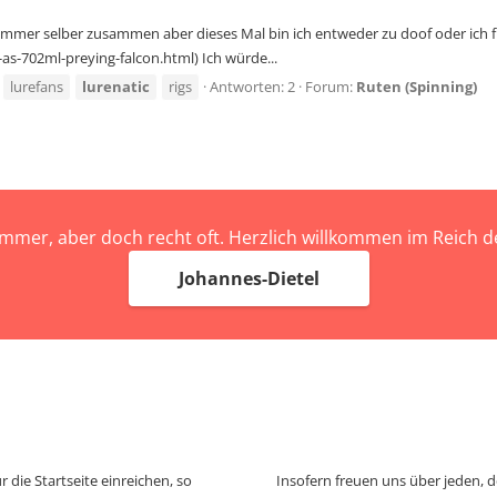
mmer selber zusammen aber dieses Mal bin ich entweder zu doof oder ich fin
as-702ml-preying-falcon.html) Ich würde...
lurefans
lurenatic
rigs
Antworten: 2
Forum:
Ruten (Spinning)
immer, aber doch recht oft. Herzlich willkommen im Reich
Johannes-Dietel
 die Startseite einreichen, so
Insofern freuen uns über jeden, 