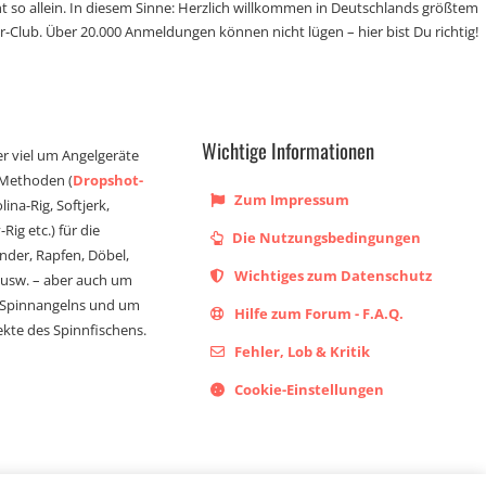
t so allein. In diesem Sinne: Herzlich willkommen in Deutschlands größtem
r-Club. Über 20.000 Anmeldungen können nicht lügen – hier bist Du richtig!
Wichtige Informationen
er viel um Angelgeräte
 Methoden (
Dropshot-
Zum Impressum
olina-Rig, Softjerk,
Rig etc.) für die
Die Nutzungsbedingungen
ander, Rapfen, Döbel,
Wichtiges zum Datenschutz
s usw. – aber auch um
 Spinnangelns und um
Hilfe zum Forum - F.A.Q.
kte des Spinnfischens.
Fehler, Lob & Kritik
Cookie-Einstellungen