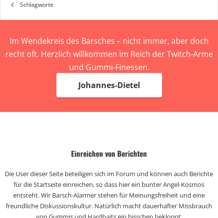
Schlagworte
Im Wendekreis des Barsches – nicht immer, aber doch
recht oft. Herzlich willkommen im Reich der Twitch-Arme
und Gummi-Finessen.
Johannes-Dietel
Einreichen von Berichten
Die User dieser Seite beteiligen sich im Forum und können auch Berichte
für die Startseite einreichen, so dass hier ein bunter Angel-Kosmos
entsteht. Wir Barsch-Alarmer stehen für Meinungsfreiheit und eine
freundliche Diskussionskultur. Natürlich macht dauerhafter Missbrauch
von Gummis und Hardbaits ein bisschen bekloppt.