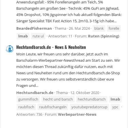
Anwendungsfall: - 95% Forellenangeln am Teich, 5%
Barschangeln am großen See - Technik: 45% GuFi am Jighead,
45% Dropshot, 10% Jigspinner Ich hab aktuell folgenden Blank:
Sänger Specialist TBX Fast Action 15, 2m10, 3-15g Ich habe...
BeardedFisherman
Thema
26. Mai 2024
blank
forelle
lmab
rute ul
Antworten: 11
Forum:
Ruten (Spinning)
Hechtundbarsch.de - News & Neuheiten
Moin Leute, wir freuen uns sehr darüber, jetzt auch im
Barschalarm-Werbepartner-Newsthread am Start zu sein. Wir
möchten diesen Thread zukünftig dafür nutzen, euch mit
News und Neuheiten rund um den Hechtundbarsch.de-Shop
zu versorgen. Wir freuen uns selbstverständlich über eure
Fragen und...
Hechtundbarsch.de
Thema
12. Oktober 2020
gummifisch
hecht und barsch
hechtundbarsch
lmab
raubfisch
raubfischangeln
youtubepredatorcup
ypc
Antworten: 736
Forum:
Werbepartner-News