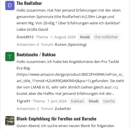
The Rodfather
D
Hallo zusammen, Hat hier jemand Erfahrungen mit der oben
genannten Spinnrute (the Rodfarher) in2,59m Länge und
einem Wg. Von 20-60g ? Über Erfahrungen wäre ich dankbar!
Liebe Grüße David
David912
Thema
1. August 2024
lmab
the rodfather
Antworten: 6
Forum:
Ruten (Spinning)
Bootstasche / Bakkan
T
Hallo zusammen, ich habe bei Angeldomäne den Pro Tackle
Eva Bag
(https://www.amazon.de/gp/product/B0CSPH999K/ref=ox_sc_
act_title_1?smid=A2UKR9Q46KR6HJ&psc=1) gefunden. Sie sieht
der von LMAB in XL sehr sehr ähnlich (sehen gleich aus! ;-) ),
kostet aber die Hälfte. Hat jemand Erfahrungen mit der...
Tigre91
Thema
7. Juni 2024
bakkan
lmab
tasche
Antworten: 2
Forum:
Zubehör
Blank-Empfehlung für Forellen und Barsche
Guten Abend, Ich suche einen neuen Blank für folgenden