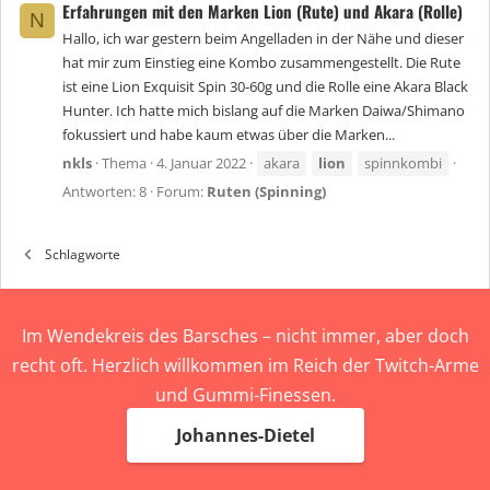
Erfahrungen mit den Marken Lion (Rute) und Akara (Rolle)
N
Hallo, ich war gestern beim Angelladen in der Nähe und dieser
hat mir zum Einstieg eine Kombo zusammengestellt. Die Rute
ist eine Lion Exquisit Spin 30-60g und die Rolle eine Akara Black
Hunter. Ich hatte mich bislang auf die Marken Daiwa/Shimano
fokussiert und habe kaum etwas über die Marken...
nkls
Thema
4. Januar 2022
akara
lion
spinnkombi
Antworten: 8
Forum:
Ruten (Spinning)
Schlagworte
Im Wendekreis des Barsches – nicht immer, aber doch
recht oft. Herzlich willkommen im Reich der Twitch-Arme
und Gummi-Finessen.
Johannes-Dietel