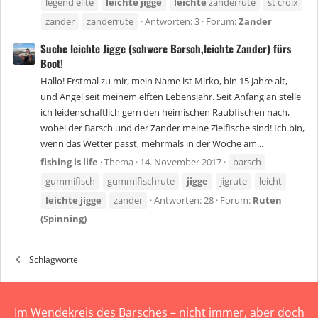
legend elite
leichte
jigge
leichte
zanderrute
st croix
zander
zanderrute
Antworten: 3
Forum:
Zander
Suche leichte Jigge (schwere Barsch,leichte Zander) fürs
Boot!
Hallo! Erstmal zu mir, mein Name ist Mirko, bin 15 Jahre alt,
und Angel seit meinem elften Lebensjahr. Seit Anfang an stelle
ich leidenschaftlich gern den heimischen Raubfischen nach,
wobei der Barsch und der Zander meine Zielfische sind! Ich bin,
wenn das Wetter passt, mehrmals in der Woche am...
fishing is life
Thema
14. November 2017
barsch
gummifisch
gummifischrute
jigge
jigrute
leicht
leichte
jigge
zander
Antworten: 28
Forum:
Ruten
(Spinning)
Schlagworte
Im Wendekreis des Barsches – nicht immer, aber doch