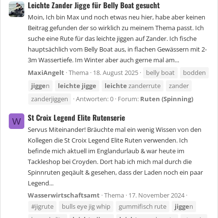
Leichte Zander Jigge für Belly Boat gesucht
Moin, Ich bin Max und noch etwas neu hier, habe aber keinen
Beitrag gefunden der so wirklich zu meinem Thema passt. Ich
suche eine Rute für das leichte jiggen auf Zander. Ich fische
hauptsächlich vom Belly Boat aus, in flachen Gewässern mit 2-
3m Wassertiefe. Im Winter aber auch gerne mal am...
MaxiAngelt
Thema
18. August 2025
belly boat
bodden
jigge
n
leichte
jigge
leichte
zanderrute
zander
zanderjiggen
Antworten: 0
Forum:
Ruten (Spinning)
St Croix Legend Elite Rutenserie
W
Servus Miteinander! Bräuchte mal ein wenig Wissen von den
Kollegen die St Croix Legend Elite Ruten verwenden. Ich
befinde mich aktuell im Englandurlaub & war heute im
Tackleshop bei Croyden. Dort hab ich mich mal durch die
Spinnruten geqäult & gesehen, dass der Laden noch ein paar
Legend...
Wasserwirtschaftsamt
Thema
17. November 2024
#jigrute
bulls eye jig whip
gummifisch rute
jigge
n