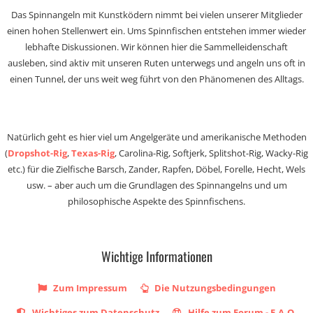
Das Spinnangeln mit Kunstködern nimmt bei vielen unserer Mitglieder
einen hohen Stellenwert ein. Ums Spinnfischen entstehen immer wieder
lebhafte Diskussionen. Wir können hier die Sammelleidenschaft
ausleben, sind aktiv mit unseren Ruten unterwegs und angeln uns oft in
einen Tunnel, der uns weit weg führt von den Phänomenen des Alltags.
Natürlich geht es hier viel um Angelgeräte und amerikanische Methoden
(
Dropshot-Rig
,
Texas-Rig
, Carolina-Rig, Softjerk, Splitshot-Rig, Wacky-Rig
etc.) für die Zielfische Barsch, Zander, Rapfen, Döbel, Forelle, Hecht, Wels
usw. – aber auch um die Grundlagen des Spinnangelns und um
philosophische Aspekte des Spinnfischens.
Wichtige Informationen
Zum Impressum
Die Nutzungsbedingungen
Wichtiges zum Datenschutz
Hilfe zum Forum - F.A.Q.