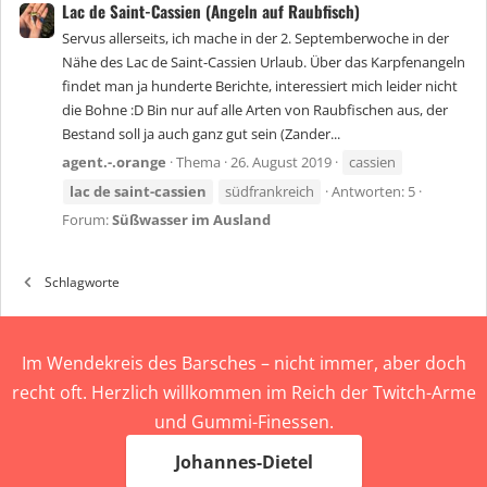
Lac de Saint-Cassien (Angeln auf Raubfisch)
Servus allerseits, ich mache in der 2. Septemberwoche in der
Nähe des Lac de Saint-Cassien Urlaub. Über das Karpfenangeln
findet man ja hunderte Berichte, interessiert mich leider nicht
die Bohne :D Bin nur auf alle Arten von Raubfischen aus, der
Bestand soll ja auch ganz gut sein (Zander...
agent.-.orange
Thema
26. August 2019
cassien
lac
de
saint-cassien
südfrankreich
Antworten: 5
Forum:
Süßwasser im Ausland
Schlagworte
Im Wendekreis des Barsches – nicht immer, aber doch
recht oft. Herzlich willkommen im Reich der Twitch-Arme
und Gummi-Finessen.
Johannes-Dietel