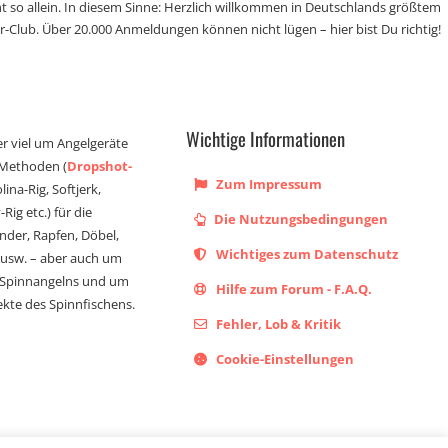
t so allein. In diesem Sinne: Herzlich willkommen in Deutschlands größtem
r-Club. Über 20.000 Anmeldungen können nicht lügen – hier bist Du richtig!
Wichtige Informationen
er viel um Angelgeräte
 Methoden (
Dropshot-
Zum Impressum
olina-Rig, Softjerk,
Rig etc.) für die
Die Nutzungsbedingungen
ander, Rapfen, Döbel,
Wichtiges zum Datenschutz
s usw. – aber auch um
 Spinnangelns und um
Hilfe zum Forum - F.A.Q.
kte des Spinnfischens.
Fehler, Lob & Kritik
Cookie-Einstellungen