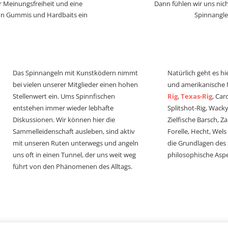
r Meinungsfreiheit und eine
Dann fühlen wir uns nich
von Gummis und Hardbaits ein
Spinnangle
Das Spinnangeln mit Kunstködern nimmt
Natürlich geht es hi
bei vielen unserer Mitglieder einen hohen
und amerikanische
Stellenwert ein. Ums Spinnfischen
Rig
,
Texas-Rig
, Car
entstehen immer wieder lebhafte
Splitshot-Rig, Wacky-
Diskussionen. Wir können hier die
Zielfische Barsch, Z
Sammelleidenschaft ausleben, sind aktiv
Forelle, Hecht, Wel
mit unseren Ruten unterwegs und angeln
die Grundlagen des
uns oft in einen Tunnel, der uns weit weg
philosophische Aspe
führt von den Phänomenen des Alltags.