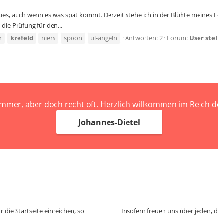
es, auch wenn es was spät kommt. Derzeit stehe ich in der Blühte meines Le
 die Prüfung für den...
r
krefeld
niers
spoon
ul-angeln
Antworten: 2
Forum:
User stel
immer, aber doch recht oft. Herzlich willkommen im Reich
Johannes-Dietel
 die Startseite einreichen, so
Insofern freuen uns über jeden, 