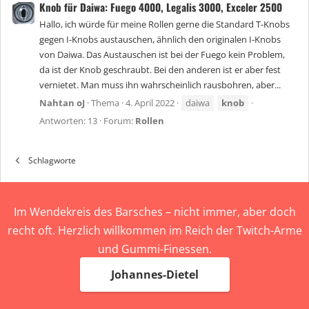
Knob für Daiwa: Fuego 4000, Legalis 3000, Exceler 2500
Hallo, ich würde für meine Rollen gerne die Standard T-Knobs
gegen I-Knobs austauschen, ähnlich den originalen I-Knobs
von Daiwa. Das Austauschen ist bei der Fuego kein Problem,
da ist der Knob geschraubt. Bei den anderen ist er aber fest
vernietet. Man muss ihn wahrscheinlich rausbohren, aber...
Nahtan oJ
Thema
4. April 2022
daiwa
knob
Antworten: 13
Forum:
Rollen
Schlagworte
Im Wendekreis des Barsches – nicht immer, aber doch
recht oft. Herzlich willkommen im Reich der Twitch-Arme
und Gummi-Finessen.
Johannes-Dietel