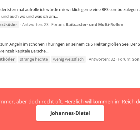
ndertsten mal aufrolle ich würde mir wirklich gerne eine BFS combo zulegen 
 und auch wo und was ich am...
nstköder
Antworten: 23
Forum:
Baitcaster- und Multi-Rollen
um Angeln im schönen Thüringen an seinem ca 5 Hektar großen See. Der See 
reinzelt kapitale Barsche...
stköder
strange hechte
wenig weissfisch
Antworten: 32
Forum:
Son
immer, aber doch recht oft. Herzlich willkommen im Reich
Johannes-Dietel