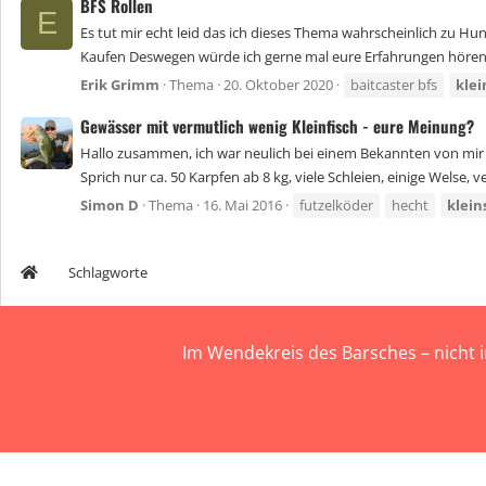
BFS Rollen
E
Es tut mir echt leid das ich dieses Thema wahrscheinlich zu Hu
Kaufen Deswegen würde ich gerne mal eure Erfahrungen hören
Erik Grimm
Thema
20. Oktober 2020
baitcaster bfs
klei
Gewässer mit vermutlich wenig Kleinfisch - eure Meinung?
Hallo zusammen, ich war neulich bei einem Bekannten von mir z
Sprich nur ca. 50 Karpfen ab 8 kg, viele Schleien, einige Welse, ve
Simon D
Thema
16. Mai 2016
futzelköder
hecht
klein
Schlagworte
Im Wendekreis des Barsches – nicht 