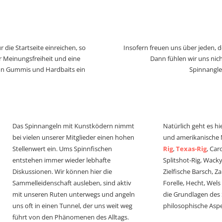
 die Startseite einreichen, so
Insofern freuen uns über jeden, 
r Meinungsfreiheit und eine
Dann fühlen wir uns nich
von Gummis und Hardbaits ein
Spinnangle
Das Spinnangeln mit Kunstködern nimmt
Natürlich geht es hi
bei vielen unserer Mitglieder einen hohen
und amerikanische
Stellenwert ein. Ums Spinnfischen
Rig
,
Texas-Rig
, Car
entstehen immer wieder lebhafte
Splitshot-Rig, Wacky-
Diskussionen. Wir können hier die
Zielfische Barsch, Z
Sammelleidenschaft ausleben, sind aktiv
Forelle, Hecht, Wel
mit unseren Ruten unterwegs und angeln
die Grundlagen des
uns oft in einen Tunnel, der uns weit weg
philosophische Aspe
führt von den Phänomenen des Alltags.