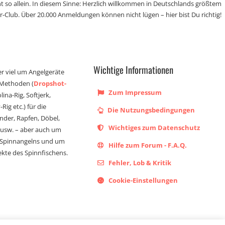
t so allein. In diesem Sinne: Herzlich willkommen in Deutschlands größtem
r-Club. Über 20.000 Anmeldungen können nicht lügen – hier bist Du richtig!
Wichtige Informationen
er viel um Angelgeräte
 Methoden (
Dropshot-
Zum Impressum
olina-Rig, Softjerk,
Rig etc.) für die
Die Nutzungsbedingungen
ander, Rapfen, Döbel,
Wichtiges zum Datenschutz
s usw. – aber auch um
 Spinnangelns und um
Hilfe zum Forum - F.A.Q.
kte des Spinnfischens.
Fehler, Lob & Kritik
Cookie-Einstellungen