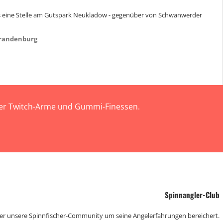
t es eine Stelle am Gutspark Neukladow - gegenüber von Schwanwerder
Brandenburg
 der Twitch-Arme und Gummi-Finessen.
Spinnangler-Club
der unsere Spinnfischer-Community um seine Angelerfahrungen bereichert.