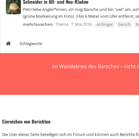
Schneider in Alt- und Neu-Kladow
Petri liebe Angler*innen, ich mag Barsche und bin "viel" am,
(grüne Markierung im Foto). 3 bis 6 Meter vom Ufer entfernt, si
mehrlauschen
Thema
7. Mai 2018
anfänger
barsch
b
Schlagworte
Im Wendekreis des Barsches – nicht 
Einreichen von Berichten
Die User dieser Seite beteiligen sich im Forum und können auch Berichte für