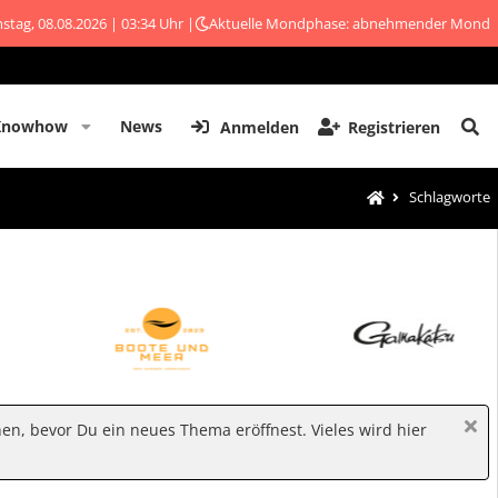
stag, 08.08.2026 | 03:34 Uhr |
Aktuelle Mondphase: abnehmender Mond
Knowhow
News
Anmelden
Registrieren
Schlagworte
hen, bevor Du ein neues Thema eröffnest. Vieles wird hier