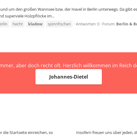
 auf und um den großen Wannsee bzw. der Havel in Berlin unterwegs. Da gib
nd superviele Holzpflöcke im...
erlin
hecht
kladow
spinnfischen
Antworten: 0
Forum:
Berlin & 
immer, aber doch recht oft. Herzlich willkommen im Reich
Johannes-Dietel
 die Startseite einreichen, so
Insofern freuen uns über jeden, 