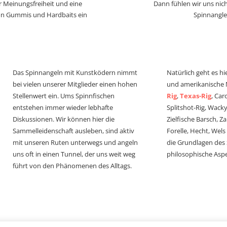
r Meinungsfreiheit und eine
Dann fühlen wir uns nich
von Gummis und Hardbaits ein
Spinnangle
Das Spinnangeln mit Kunstködern nimmt
Natürlich geht es hi
bei vielen unserer Mitglieder einen hohen
und amerikanische
Stellenwert ein. Ums Spinnfischen
Rig
,
Texas-Rig
, Car
entstehen immer wieder lebhafte
Splitshot-Rig, Wacky-
Diskussionen. Wir können hier die
Zielfische Barsch, Z
Sammelleidenschaft ausleben, sind aktiv
Forelle, Hecht, Wel
mit unseren Ruten unterwegs und angeln
die Grundlagen des
uns oft in einen Tunnel, der uns weit weg
philosophische Aspe
führt von den Phänomenen des Alltags.