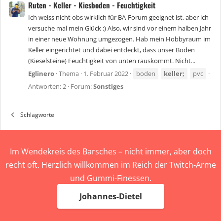
Ruten - Keller - Kiesboden - Feuchtigkeit
Ich weiss nicht obs wirklich für BA-Forum geeignet ist, aber ich
versuche mal mein Glück :) Also, wir sind vor einem halben Jahr
in einer neue Wohnung umgezogen. Hab mein Hobbyraum im
Keller eingerichtet und dabei entdeckt, dass unser Boden
(Kieselsteine) Feuchtigkeit von unten rauskommt. Nicht...
Eglinero
Thema
1. Februar 2022
boden
keller;
pvc
Antworten: 2
Forum:
Sonstiges
Schlagworte
Im Wendekreis des Barsches – nicht immer, aber doch
recht oft. Herzlich willkommen im Reich der Twitch-Arme
und Gummi-Finessen.
Johannes-Dietel