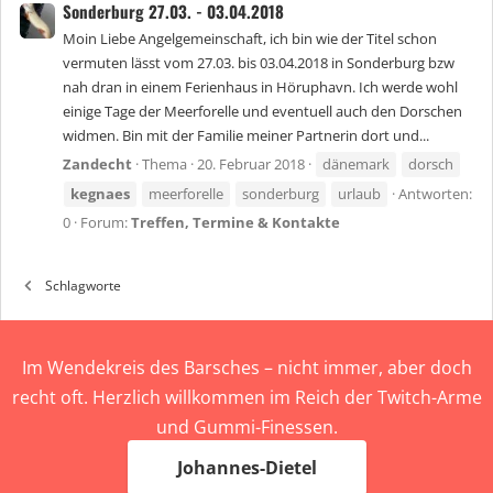
Sonderburg 27.03. - 03.04.2018
Moin Liebe Angelgemeinschaft, ich bin wie der Titel schon
vermuten lässt vom 27.03. bis 03.04.2018 in Sonderburg bzw
nah dran in einem Ferienhaus in Höruphavn. Ich werde wohl
einige Tage der Meerforelle und eventuell auch den Dorschen
widmen. Bin mit der Familie meiner Partnerin dort und...
Zandecht
Thema
20. Februar 2018
dänemark
dorsch
kegnaes
meerforelle
sonderburg
urlaub
Antworten:
0
Forum:
Treffen, Termine & Kontakte
Schlagworte
Im Wendekreis des Barsches – nicht immer, aber doch
recht oft. Herzlich willkommen im Reich der Twitch-Arme
und Gummi-Finessen.
Johannes-Dietel