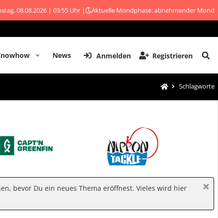
stag, 08.08.2026 | 03:55 Uhr |
Aktuelle Mondphase: abnehmender Mond
Knowhow
News
Anmelden
Registrieren
Schlagworte
hen, bevor Du ein neues Thema eröffnest. Vieles wird hier