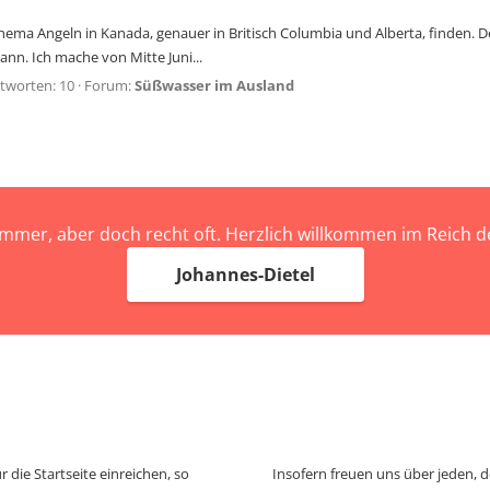
Thema Angeln in Kanada, genauer in Britisch Columbia und Alberta, finden.
nn. Ich mache von Mitte Juni...
tworten: 10
Forum:
Süßwasser im Ausland
immer, aber doch recht oft. Herzlich willkommen im Reich
Johannes-Dietel
 die Startseite einreichen, so
Insofern freuen uns über jeden, 