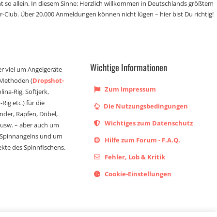
t so allein. In diesem Sinne: Herzlich willkommen in Deutschlands größtem
r-Club. Über 20.000 Anmeldungen können nicht lügen – hier bist Du richtig!
Wichtige Informationen
er viel um Angelgeräte
 Methoden (
Dropshot-
Zum Impressum
olina-Rig, Softjerk,
Rig etc.) für die
Die Nutzungsbedingungen
ander, Rapfen, Döbel,
Wichtiges zum Datenschutz
s usw. – aber auch um
 Spinnangelns und um
Hilfe zum Forum - F.A.Q.
kte des Spinnfischens.
Fehler, Lob & Kritik
Cookie-Einstellungen