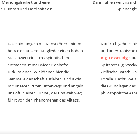
r Meinungsfreiheit und eine
Dann fühlen wir uns nich
von Gummis und Hardbaits ein
Spinnangle
Das Spinnangeln mit Kunstködern nimmt
Natürlich geht es hi
bei vielen unserer Mitglieder einen hohen
und amerikanische
Stellenwert ein. Ums Spinnfischen
Rig
,
Texas-Rig
, Car
entstehen immer wieder lebhafte
Splitshot-Rig, Wacky-
Diskussionen. Wir können hier die
Zielfische Barsch, Z
Sammelleidenschaft ausleben, sind aktiv
Forelle, Hecht, Wel
mit unseren Ruten unterwegs und angeln
die Grundlagen des
uns oft in einen Tunnel, der uns weit weg
philosophische Aspe
führt von den Phänomenen des Alltags.