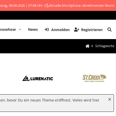
stag, 08.08.2026 | 07:08 Uhr |
Aktuelle Mondphase: abnehmender Mond
Knowhow
News
Anmelden
Registrieren
Schlagworte
hen, bevor Du ein neues Thema eröffnest. Vieles wird hier