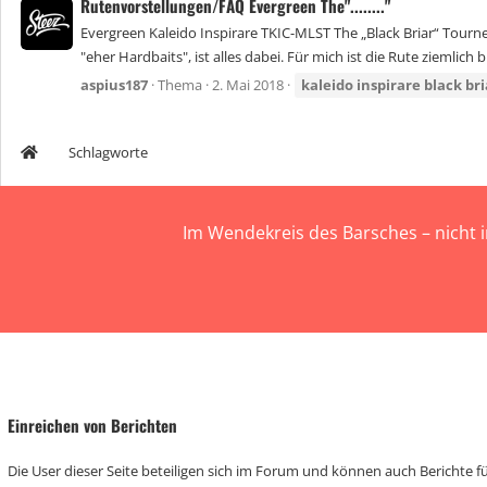
Rutenvorstellungen/FAQ Evergreen The"........"
Evergreen Kaleido Inspirare TKIC-MLST The „Black Briar“ Tourn
"eher Hardbaits", ist alles dabei. Für mich ist die Rute ziemlich b
aspius187
Thema
2. Mai 2018
kaleido
inspirare
black
bri
Schlagworte
Im Wendekreis des Barsches – nicht 
Einreichen von Berichten
Die User dieser Seite beteiligen sich im Forum und können auch Berichte für