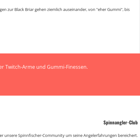
gen zur Black Briar gehen ziemlich auseinander, von "eher Gummi", bis
 der Twitch-Arme und Gummi-Finessen.
Spinnangler-Club
der unsere Spinnfischer-Community um seine Angelerfahrungen bereichert.