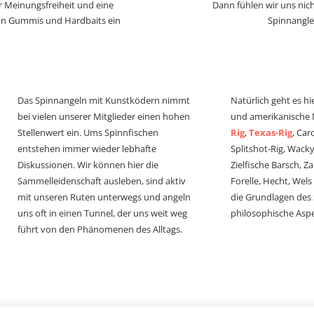
r Meinungsfreiheit und eine
Dann fühlen wir uns nich
von Gummis und Hardbaits ein
Spinnangle
Das Spinnangeln mit Kunstködern nimmt
Natürlich geht es hi
bei vielen unserer Mitglieder einen hohen
und amerikanische
Stellenwert ein. Ums Spinnfischen
Rig
,
Texas-Rig
, Car
entstehen immer wieder lebhafte
Splitshot-Rig, Wacky-
Diskussionen. Wir können hier die
Zielfische Barsch, Z
Sammelleidenschaft ausleben, sind aktiv
Forelle, Hecht, Wel
mit unseren Ruten unterwegs und angeln
die Grundlagen des
uns oft in einen Tunnel, der uns weit weg
philosophische Aspe
führt von den Phänomenen des Alltags.