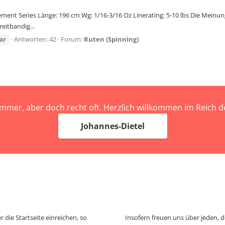
ement Series Länge: 196 cm Wg: 1/16-3/16 Oz Linerating: 5-10 lbs Die Meinun
reitbandig...
ar
Antworten: 42
Forum:
Ruten (Spinning)
immer, aber doch recht oft. Herzlich willkommen im Reich
Johannes-Dietel
 die Startseite einreichen, so
Insofern freuen uns über jeden, 