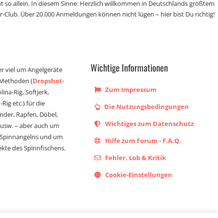
t so allein. In diesem Sinne: Herzlich willkommen in Deutschlands größtem
r-Club. Über 20.000 Anmeldungen können nicht lügen – hier bist Du richtig!
Wichtige Informationen
er viel um Angelgeräte
 Methoden (
Dropshot-
Zum Impressum
olina-Rig, Softjerk,
Rig etc.) für die
Die Nutzungsbedingungen
ander, Rapfen, Döbel,
Wichtiges zum Datenschutz
s usw. – aber auch um
 Spinnangelns und um
Hilfe zum Forum - F.A.Q.
kte des Spinnfischens.
Fehler, Lob & Kritik
Cookie-Einstellungen