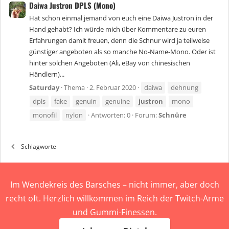
Daiwa Justron DPLS (Mono)
Hat schon einmal jemand von euch eine Daiwa Justron in der
Hand gehabt? Ich würde mich über Kommentare zu euren
Erfahrungen damit freuen, denn die Schnur wird ja teilweise
günstiger angeboten als so manche No-Name-Mono. Oder ist
hinter solchen Angeboten (Ali, eBay von chinesischen
Händlern)...
Saturday
Thema
2. Februar 2020
daiwa
dehnung
dpls
fake
genuin
genuine
justron
mono
monofil
nylon
Antworten: 0
Forum:
Schnüre
Schlagworte
Im Wendekreis des Barsches – nicht immer, aber doch
recht oft. Herzlich willkommen im Reich der Twitch-Arme
und Gummi-Finessen.