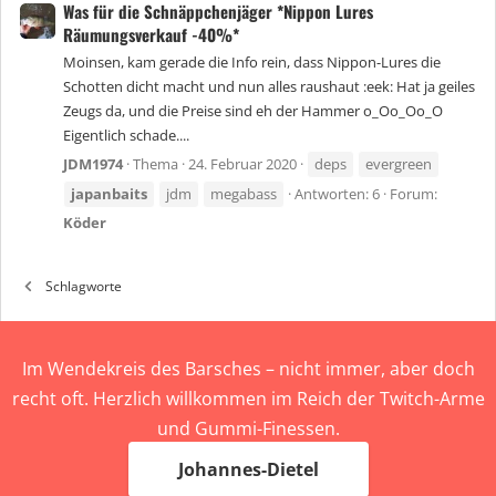
Was für die Schnäppchenjäger *Nippon Lures
Räumungsverkauf -40%*
Moinsen, kam gerade die Info rein, dass Nippon-Lures die
Schotten dicht macht und nun alles raushaut :eek: Hat ja geiles
Zeugs da, und die Preise sind eh der Hammer o_Oo_Oo_O
Eigentlich schade....
JDM1974
Thema
24. Februar 2020
deps
evergreen
japanbaits
jdm
megabass
Antworten: 6
Forum:
Köder
Schlagworte
Im Wendekreis des Barsches – nicht immer, aber doch
recht oft. Herzlich willkommen im Reich der Twitch-Arme
und Gummi-Finessen.
Johannes-Dietel