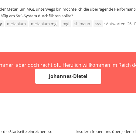
 der Metanium MGL unterwegs bin möchte ich die überragende Performance d
mäßig am SVS-System durchführen sollte?
ty
metanium
metanium mgl
mgl
shimano
svs
Antworten: 26
immer, aber doch recht oft. Herzlich willkommen im Reich
Johannes-Dietel
 die Startseite einreichen, so
Insofern freuen uns über jeden, 