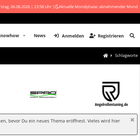
stag, 06.08.2026 | 23:58 Uhr |
Aktuelle Mondphase: abnehmender Mond
Knowhow
News
Anmelden
Registrieren
Schlagworte
hen, bevor Du ein neues Thema eröffnest. Vieles wird hier