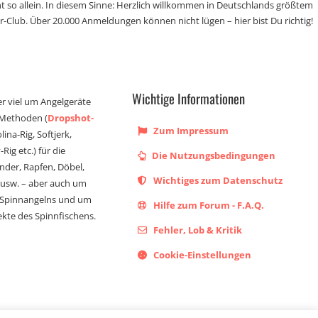
t so allein. In diesem Sinne: Herzlich willkommen in Deutschlands größtem
r-Club. Über 20.000 Anmeldungen können nicht lügen – hier bist Du richtig!
Wichtige Informationen
er viel um Angelgeräte
 Methoden (
Dropshot-
Zum Impressum
olina-Rig, Softjerk,
Rig etc.) für die
Die Nutzungsbedingungen
ander, Rapfen, Döbel,
Wichtiges zum Datenschutz
s usw. – aber auch um
 Spinnangelns und um
Hilfe zum Forum - F.A.Q.
kte des Spinnfischens.
Fehler, Lob & Kritik
Cookie-Einstellungen