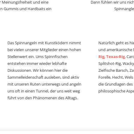
r Meinungsfreiheit und eine
Dann fühlen wir uns nich
von Gummis und Hardbaits ein
Spinnangle
Das Spinnangeln mit Kunstködern nimmt
Natürlich geht es hi
bei vielen unserer Mitglieder einen hohen
und amerikanische
Stellenwert ein. Ums Spinnfischen
Rig
,
Texas-Rig
, Car
entstehen immer wieder lebhafte
Splitshot-Rig, Wacky-
Diskussionen. Wir können hier die
Zielfische Barsch, Z
Sammelleidenschaft ausleben, sind aktiv
Forelle, Hecht, Wel
mit unseren Ruten unterwegs und angeln
die Grundlagen des
uns oft in einen Tunnel, der uns weit weg
philosophische Aspe
führt von den Phänomenen des Alltags.