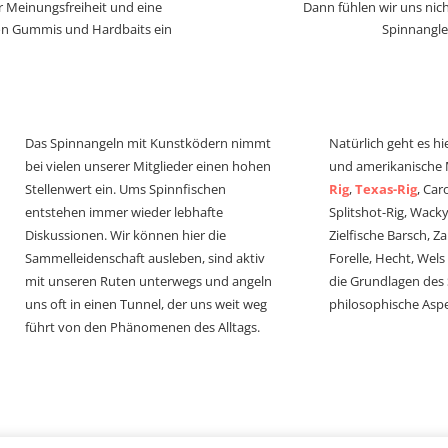
r Meinungsfreiheit und eine
Dann fühlen wir uns nich
von Gummis und Hardbaits ein
Spinnangle
Das Spinnangeln mit Kunstködern nimmt
Natürlich geht es hi
bei vielen unserer Mitglieder einen hohen
und amerikanische
Stellenwert ein. Ums Spinnfischen
Rig
,
Texas-Rig
, Car
entstehen immer wieder lebhafte
Splitshot-Rig, Wacky-
Diskussionen. Wir können hier die
Zielfische Barsch, Z
Sammelleidenschaft ausleben, sind aktiv
Forelle, Hecht, Wel
mit unseren Ruten unterwegs und angeln
die Grundlagen des
uns oft in einen Tunnel, der uns weit weg
philosophische Aspe
führt von den Phänomenen des Alltags.