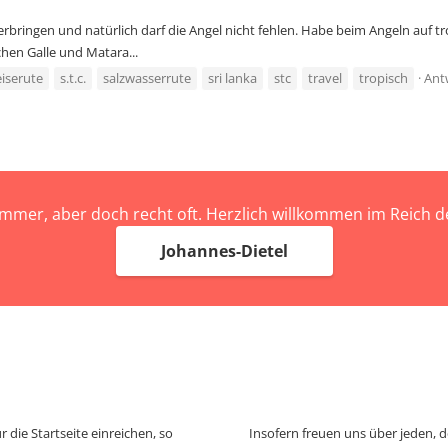
rbringen und natürlich darf die Angel nicht fehlen. Habe beim Angeln auf tr
hen Galle und Matara...
eiserute
s.t.c.
salzwasserrute
sri lanka
stc
travel
tropisch
Ant
immer, aber doch recht oft. Herzlich willkommen im Reich
Johannes-Dietel
 die Startseite einreichen, so
Insofern freuen uns über jeden, 