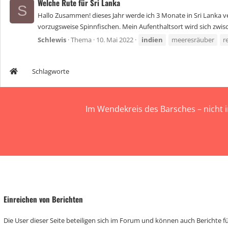
Welche Rute für Sri Lanka
S
Hallo Zusammen! dieses Jahr werde ich 3 Monate in Sri Lanka ve
vorzugsweise Spinnfischen. Mein Aufenthaltsort wird sich zwisc
Schlewis
Thema
10. Mai 2022
indien
meeresräuber
r
Schlagworte
Im Wendekreis des Barsches – nicht 
Einreichen von Berichten
Die User dieser Seite beteiligen sich im Forum und können auch Berichte für