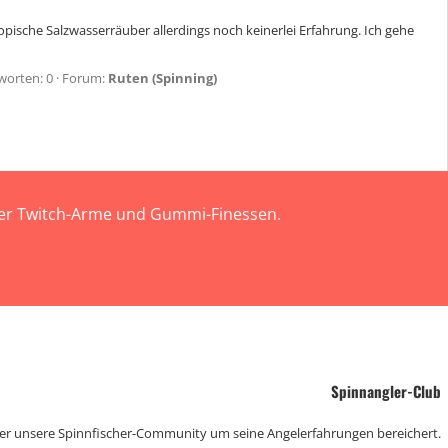
opische Salzwasserräuber allerdings noch keinerlei Erfahrung. Ich gehe
worten: 0
Forum:
Ruten (Spinning)
 der Twitch-Arme und Gummi-Finessen.
Spinnangler-Club
der unsere Spinnfischer-Community um seine Angelerfahrungen bereichert.