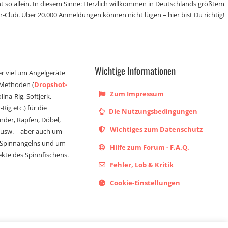
t so allein. In diesem Sinne: Herzlich willkommen in Deutschlands größtem
r-Club. Über 20.000 Anmeldungen können nicht lügen – hier bist Du richtig!
Wichtige Informationen
er viel um Angelgeräte
 Methoden (
Dropshot-
Zum Impressum
olina-Rig, Softjerk,
Rig etc.) für die
Die Nutzungsbedingungen
ander, Rapfen, Döbel,
Wichtiges zum Datenschutz
s usw. – aber auch um
 Spinnangelns und um
Hilfe zum Forum - F.A.Q.
kte des Spinnfischens.
Fehler, Lob & Kritik
Cookie-Einstellungen