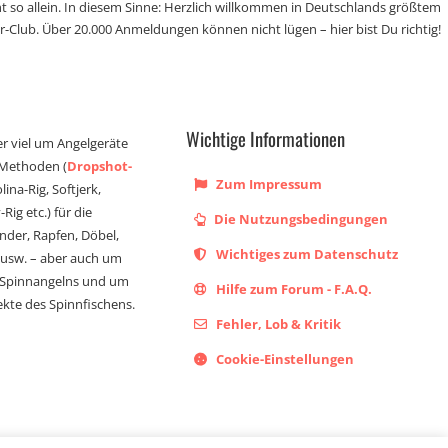
t so allein. In diesem Sinne: Herzlich willkommen in Deutschlands größtem
r-Club. Über 20.000 Anmeldungen können nicht lügen – hier bist Du richtig!
Wichtige Informationen
er viel um Angelgeräte
 Methoden (
Dropshot-
Zum Impressum
olina-Rig, Softjerk,
Rig etc.) für die
Die Nutzungsbedingungen
ander, Rapfen, Döbel,
Wichtiges zum Datenschutz
s usw. – aber auch um
 Spinnangelns und um
Hilfe zum Forum - F.A.Q.
kte des Spinnfischens.
Fehler, Lob & Kritik
Cookie-Einstellungen