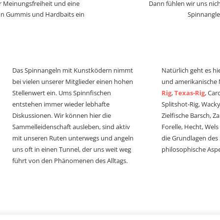
r Meinungsfreiheit und eine
Dann fühlen wir uns nich
von Gummis und Hardbaits ein
Spinnangle
Das Spinnangeln mit Kunstködern nimmt
Natürlich geht es hi
bei vielen unserer Mitglieder einen hohen
und amerikanische
Stellenwert ein. Ums Spinnfischen
Rig
,
Texas-Rig
, Car
entstehen immer wieder lebhafte
Splitshot-Rig, Wacky-
Diskussionen. Wir können hier die
Zielfische Barsch, Z
Sammelleidenschaft ausleben, sind aktiv
Forelle, Hecht, Wel
mit unseren Ruten unterwegs und angeln
die Grundlagen des
uns oft in einen Tunnel, der uns weit weg
philosophische Aspe
führt von den Phänomenen des Alltags.