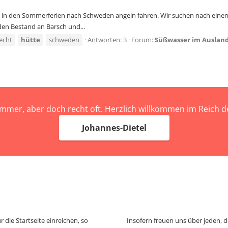
r) in den Sommerferien nach Schweden angeln fahren. Wir suchen nach einem
den Bestand an Barsch und...
echt
hütte
schweden
Antworten: 3
Forum:
Süßwasser im Auslan
immer, aber doch recht oft. Herzlich willkommen im Reich
Johannes-Dietel
 die Startseite einreichen, so
Insofern freuen uns über jeden, 