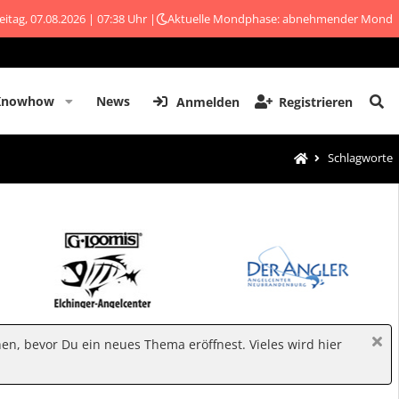
eitag, 07.08.2026 | 07:38 Uhr |
Aktuelle Mondphase: abnehmender Mond
Knowhow
News
Anmelden
Registrieren
Schlagworte
hen, bevor Du ein neues Thema eröffnest. Vieles wird hier