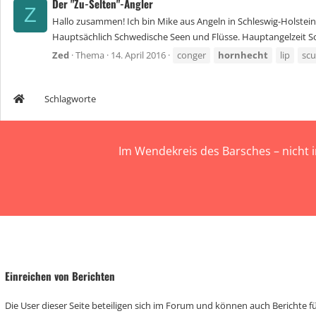
Der "Zu-Selten"-Angler
Z
Hallo zusammen! Ich bin Mike aus Angeln in Schleswig-Holstein. 
Hauptsächlich Schwedische Seen und Flüsse. Hauptangelzeit S
Zed
Thema
14. April 2016
conger
hornhecht
lip
scu
Schlagworte
Im Wendekreis des Barsches – nicht 
Einreichen von Berichten
Die User dieser Seite beteiligen sich im Forum und können auch Berichte für