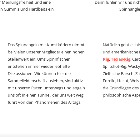
r Meinungsfreiheit und eine
Dann fühlen wir uns nich
von Gummis und Hardbaits ein
Spinnangle
Das Spinnangeln mit Kunstködern nimmt
Natürlich geht es hi
bei vielen unserer Mitglieder einen hohen
und amerikanische
Stellenwert ein. Ums Spinnfischen
Rig
,
Texas-Rig
, Car
entstehen immer wieder lebhafte
Splitshot-Rig, Wacky-
Diskussionen. Wir können hier die
Zielfische Barsch, Z
Sammelleidenschaft ausleben, sind aktiv
Forelle, Hecht, Wel
mit unseren Ruten unterwegs und angeln
die Grundlagen des
uns oft in einen Tunnel, der uns weit weg
philosophische Aspe
führt von den Phänomenen des Alltags.