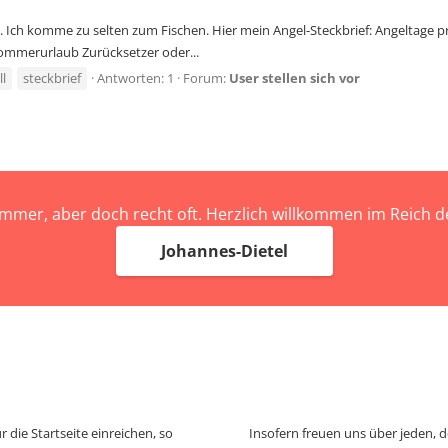
Ich komme zu selten zum Fischen. Hier mein Angel-Steckbrief: Angeltage pro Ja
ommerurlaub Zurücksetzer oder...
ll
steckbrief
Antworten: 1
Forum:
User stellen sich vor
immer, aber doch recht oft. Herzlich willkommen im Reich
Johannes-Dietel
 die Startseite einreichen, so
Insofern freuen uns über jeden, 