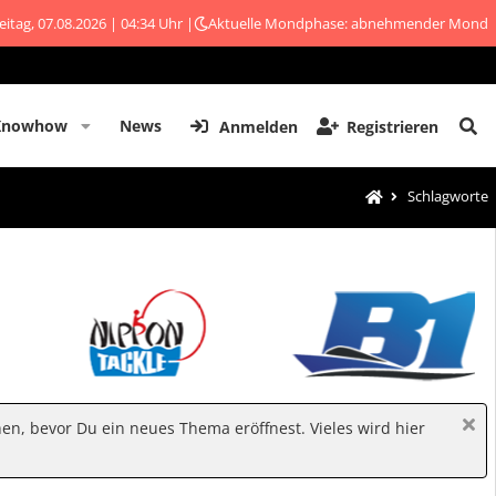
eitag, 07.08.2026 | 04:34 Uhr |
Aktuelle Mondphase: abnehmender Mond
Knowhow
News
Anmelden
Registrieren
Schlagworte
hen, bevor Du ein neues Thema eröffnest. Vieles wird hier