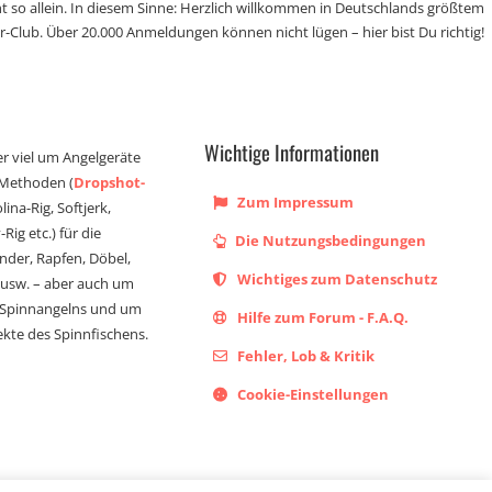
t so allein. In diesem Sinne: Herzlich willkommen in Deutschlands größtem
r-Club. Über 20.000 Anmeldungen können nicht lügen – hier bist Du richtig!
Wichtige Informationen
er viel um Angelgeräte
 Methoden (
Dropshot-
Zum Impressum
olina-Rig, Softjerk,
Rig etc.) für die
Die Nutzungsbedingungen
ander, Rapfen, Döbel,
Wichtiges zum Datenschutz
s usw. – aber auch um
 Spinnangelns und um
Hilfe zum Forum - F.A.Q.
kte des Spinnfischens.
Fehler, Lob & Kritik
Cookie-Einstellungen