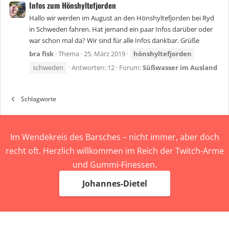
Infos zum Hönshyltefjorden
Hallo wir werden im August an den Hönshyltefjorden bei Ryd
in Schweden fahren. Hat jemand ein paar Infos darüber oder
war schon mal da? Wir sind für alle Infos dankbar. Grüße
bra fisk
Thema
25. März 2019
hönshyltefjorden
schweden
Antworten: 12
Forum:
Süßwasser im Ausland
Schlagworte
Im Wendekreis des Barsches – nicht immer, aber doch
recht oft. Herzlich willkommen im Reich der Twitch-Arme
und Gummi-Finessen.
Johannes-Dietel