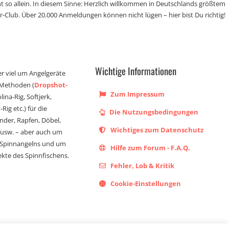
t so allein. In diesem Sinne: Herzlich willkommen in Deutschlands größtem
r-Club. Über 20.000 Anmeldungen können nicht lügen – hier bist Du richtig!
Wichtige Informationen
er viel um Angelgeräte
 Methoden (
Dropshot-
Zum Impressum
olina-Rig, Softjerk,
Rig etc.) für die
Die Nutzungsbedingungen
ander, Rapfen, Döbel,
Wichtiges zum Datenschutz
s usw. – aber auch um
 Spinnangelns und um
Hilfe zum Forum - F.A.Q.
kte des Spinnfischens.
Fehler, Lob & Kritik
Cookie-Einstellungen