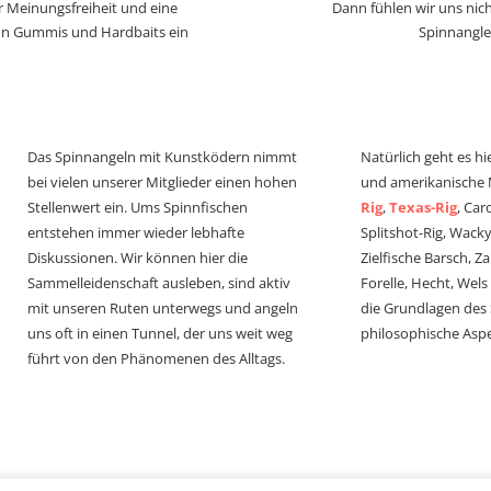
r Meinungsfreiheit und eine
Dann fühlen wir uns nich
von Gummis und Hardbaits ein
Spinnangle
Das Spinnangeln mit Kunstködern nimmt
Natürlich geht es hi
bei vielen unserer Mitglieder einen hohen
und amerikanische
Stellenwert ein. Ums Spinnfischen
Rig
,
Texas-Rig
, Car
entstehen immer wieder lebhafte
Splitshot-Rig, Wacky-
Diskussionen. Wir können hier die
Zielfische Barsch, Z
Sammelleidenschaft ausleben, sind aktiv
Forelle, Hecht, Wel
mit unseren Ruten unterwegs und angeln
die Grundlagen des
uns oft in einen Tunnel, der uns weit weg
philosophische Aspe
führt von den Phänomenen des Alltags.