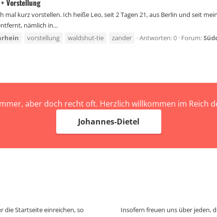
+ Vorstellung
 mal kurz vorstellen. Ich heiße Leo, seit 2 Tagen 21, aus Berlin und seit m
tfernt, nämlich in...
hrhein
vorstellung
waldshut-tie
zander
Antworten: 0
Forum:
Süd
immer, aber doch recht oft. Herzlich willkommen im Reich
Johannes-Dietel
 die Startseite einreichen, so
Insofern freuen uns über jeden, 