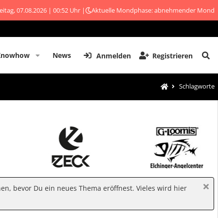
eitag, 07.08.2026 | 00:52 Uhr |
Aktuelle Mondphase: abnehmender Mond
Knowhow
News
Anmelden
Registrieren
Schlagworte
hen, bevor Du ein neues Thema eröffnest. Vieles wird hier